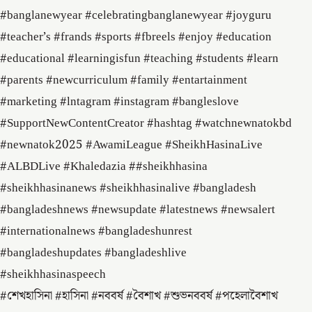
#banglanewyear #celebratingbanglanewyear #joyguru
#teacher’s #frands #sports #fbreels #enjoy #education
#educational #learningisfun #teaching #students #learn
#parents #newcurriculum #family #entartainment
#marketing #lntagram #instagram #bangleslove
#SupportNewContentCreator #hashtag #watchnewnatokbd
#newnatok2025 #AwamiLeague #SheikhHasinaLive
#ALBDLive #Khaledazia ##sheikhhasina
#sheikhhasinanews #sheikhhasinalive #bangladesh
#bangladeshnews #newsupdate #latestnews #newsalert
#internationalnews #bangladeshunrest
#bangladeshupdates #bangladeshlive
#sheikhhasinaspeech
#শেখহাসিনা #হাসিনা #নববর্ষ #বৈশাখ #শুভনববর্ষ #পহেলাবৈশাখ