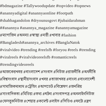
#bdmagazine #Tallywoodupdate #topvideo #topnews
#anannyadigital #anannyaonline #footpath
#shahbagandolon #dryounusgovt #jubaidarahman
##anannya #anannya_magazine #anannyamagazine
#ম্যাগাজিন #অনন্যা #স্বাস্থ্য #নারী #খাবার #fashion
#Bangladesh#anannya_archives #BanglaNatok
#viralvideo #trending #reelsfb #foryou #reels #trending
#viralreels #viralvideoreelsfb #romanticreels
#trendingvideoreels
#আজকেরখবর #বাংলাদেশ #সংবাদ #নিউজ #রাজনীতি #অর্থনীতি
#বিশ্বসংবাদ #স্থানীয়সংবাদ #খবর #তাজাখবর #বাংলা #বাংলাদেশী
#সামাজিকমাধ্যম #ট্রেন্ডিং #আপডেট #বিশ্লেষণ #জনপ্রিয়
#সাংবাদিকতা #মিডিয়া #তথ্য #ঘটনা #সংবাদপত্র #অনলাইননিউজ
#ফেসবুকনিউজ #শেয়ার #কমেন্ট #লাইভ #ভিডিও #ফটো #ব্লগ