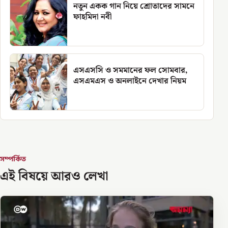
নতুন একক গান নিয়ে শ্রোতাদের সামনে
ফাহমিদা নবী
এসএসসি ও সমমানের ফল সোমবার,
এসএমএস ও অনলাইনে দেখার নিয়ম
সম্পর্কিত
এই বিষয়ে আরও লেখা