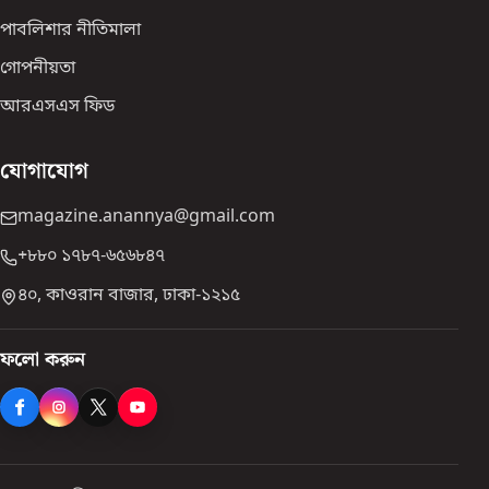
পাবলিশার নীতিমালা
গোপনীয়তা
আরএসএস ফিড
যোগাযোগ
magazine.anannya@gmail.com
+৮৮০ ১৭৮৭-৬৫৬৮৪৭
৪০, কাওরান বাজার, ঢাকা-১২১৫
ফলো করুন