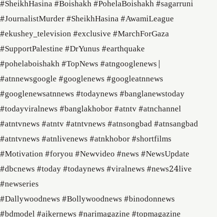
#SheikhHasina #Boishakh #PohelaBoishakh #sagarruni
#JournalistMurder #SheikhHasina #AwamiLeague
#ekushey_television #exclusive #MarchForGaza
#SupportPalestine #DrYunus #earthquake
#pohelaboishakh #TopNews #atngooglenews​|
#atnnewsgoogle​ #googlenews​ #googleatnnews​
#googlenewsatnnews​ #todaynews​ #banglanewstoday​
#todayviralnews​ #banglakhobor​ #atntv​ #atnchannel​
#atntvnews​ #atntv​ #atntvnews​ #atnsongbad​ #atnsangbad​
#atntvnews​ #atnlivenews​ #atnkhobor #shortfilms
#Motivation #foryou #Newvideo #news #NewsUpdate
#dbcnews #today #todaynews #viralnews #news24live
#newseries
#Dallywoodnews #Bollywoodnews #binodonnews
#bdmodel #ajkernews #narimagazine #topmagazine