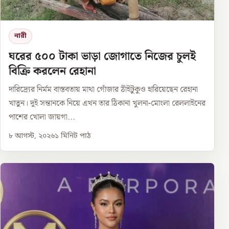
নারী
ঘরের ৫০০ টাকা ভাড়া জোগাতে নিজের চুলই
বিক্রি করলেন রেহানা
দারিদ্র্যের নির্মম বাস্তবতায় মাথা গোঁজার ঠাঁইটুকুও হারিয়েছেন রেহানা
খাতুন। দুই সন্তানকে নিয়ে এখন তার ঠিকানা খুলনা-মোংলা রেললাইনের
পাশের খোলা জায়গা...
৮ আগস্ট, ২০২৬
১
মিনিট পাঠ