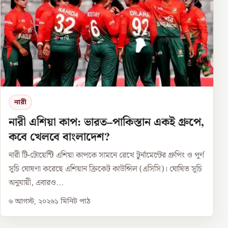
নারী
নারী এশিয়া কাপ: ভারত–পাকিস্তান একই গ্রুপে,
কবে খেলবে বাংলাদেশ?
নারী টি-টোয়েন্টি এশিয়া কাপকে সামনে রেখে টুর্নামেন্টের গ্রুপিং ও পূর্ণ
সূচি ঘোষণা করেছে এশিয়ান ক্রিকেট কাউন্সিল (এসিসি)। ঘোষিত সূচি
অনুযায়ী, এবারও...
৬ আগস্ট, ২০২৬
১
মিনিট পাঠ