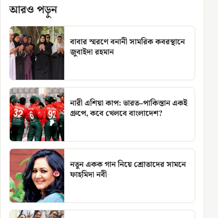
আরও পড়ুন
বাবার স্মরণে বনানী সামরিক কবরস্থানে
জুবাইদা রহমান
নারী এশিয়া কাপ: ভারত–পাকিস্তান একই
গ্রুপে, কবে খেলবে বাংলাদেশ?
নতুন একক গান নিয়ে শ্রোতাদের সামনে
ফাহমিদা নবী