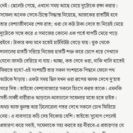
নেই। ছেলেটা গেছে, এখনো সময় আছে মেয়ে দুটোকে রক্ষা করার।
সফেলা অনেক ভেবে-চিন্তে সিদ্ধান্ত নিয়েছে, আজকের রাতটিই হবে
তার বেশ্যাজীবনের শেষ রাত; ওরা যে কটা টাকা দেবে তা নিয়েই মেয়ে
দুটোকে সঙ্গে করে এ সমাজের কোনো এক গর্তে ঘাপটি মেরে পড়ে
রইবে। টাকার কথা মনে হতেই হার্টবিটটা বেড়ে যায়। বুক থেকে
দালালের হাতটি সরিয়ে নিজের হাতটি শক্ত করে চেপে ধরে সেখানে
যেনো জানটা বেরিয়ে না যায়। আচ্ছা, কত দেবে ওরা, নাকি খালি হাতেই
ফিরতে হবে?-এই সংশয়টি তার সকল সংশয়কে পিছনে ফেলে পথ
আটকে দাঁড়ায়। একটা সময় ছিল যখন ওরা রূপের ঝলক দেখে দু’হাত
ভরে দিত। তাইতো বেশ্যাবাজারে সকলে হিংসে করত তাকে। এমনকি
সতী-সাব্বী নারীরাও আড়ালে-আবডালে সফেলার মতো হতে চাইত।
অথচ আজ ঝুলন্ত আর ঢিলেঢোলা গতর দেখে সকলে চোখ ফিরিয়ে
নেয়। এ ব্যবসায়ে কচি দেহ বিকোয় বেশি। তাইতো সুযোগ পেলেই
প্রতারণা করে সবাই, সফেলাকে সহ্য করতে হয় নীরবে-এ প্রতারণার যে