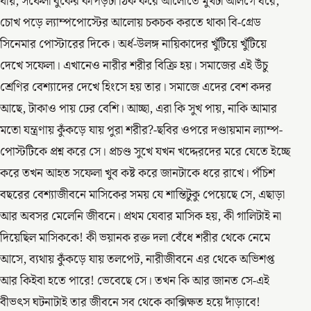
যায়, সফেলা বুকের কাপড়টা ঠিক করে আলোতে মুখটা আলগে ধরে,
চোখ পড়ে ল্যাম্পপোস্টের আলোয় চকচক করতে থাকা বি-গ্রেড
সিনেমার পোস্টারের দিকে। অর্ধ-উলঙ্গ নায়িকাদের খুঁটিয়ে খুঁটিয়ে
দেখে সফেলা। এখানেও নারীর শরীর বিক্রি হয়। সমাজের এই উঁচু
শ্রেণির বেশ্যাদের দেখে হিংসে হয় তার। সমাজে এদের বেশ কদর
আছে, টাকাও পায় ঢের বেশি। আচ্ছা, এরা কি সুখ পায়, নাকি আমার
মতো যন্ত্রণায় কুঁকড়ে যায় পুরা শরীর?-ছবির ওপরে দণ্ডায়মান ল্যাম্প-
পোস্টটিকে প্রশ্ন করে সে। প্রচণ্ড সুখে যখন খদ্দেরদের মরে যেতে ইচ্ছে
করে তখন আহত সফেলা খুব কষ্ট করে জানটাকে ধরে রাখে। পঁচিশ
বছরের বেশ্যাজীবনে মাসিকের সময় যে শান্তিটুকু পেয়েছে সে, এছাড়া
আর অবসর মেলেনি জীবনে। প্রথম যেবার মাসিক হয়, কী গালিটাই না
দিয়েছিল মাসিককে! কী ভয়ানক রক্ত দলা বেঁধে শরীর থেকে নেমে
আসে, ব্যথায় কুঁকড়ে যায় তলপেট, নারীজীবনে এর থেকে অভিশপ্ত
আর কিইবা হতে পারে! ভেবেছে সে। তখন কি আর জানত সে-এই
বীভৎস ঘটনাটাই তার জীবনে সব থেকে কাক্সিক্ষত হয়ে দাঁড়াবে!