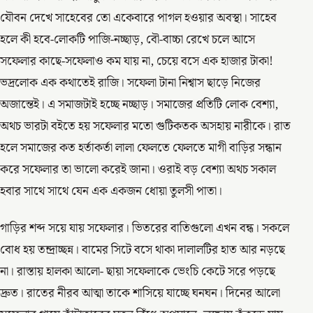
যৌবন দেখে সাহেবের তো একেবারে পাগল হওয়ার অবস্থা। সাহেব
হলে কী হবে-লোকটি পাজি-নচ্ছাড়, বৌ-বাচ্চা রেখে চলে আসে
সফেলার কাছে-সফেলাও কম যায় না, চেয়ে বসে এক হাজার টাকা!
ভদ্রলোক এক কথাতেই রাজি। সফেলা টানা নিশ্বাস ছাড়ে নিজের
অজান্তেই। এ সমাজটাই হচ্ছে নচ্ছাড়। সমাজের প্রতিটি লোক বেশ্যা,
অথচ ভারটা বইতে হয় সফেলার মতো গুটিকতক অসহায় নারীকে। রাত
হলে সমাজের কত হর্তাকর্তা লালা ফেলতে ফেলতে মাগী বাড়ির সন্ধান
করে সফেলার তা ভালো করেই জানা। ওরাই বড় বেশ্যা অথচ সকাল
হবার সাথে সাথে যেন এক একজন ধোয়া তুলসী পাতা।
গাড়ির শব্দ সয়ে যায় সফেলার। ভিতরের বাতিগুলো এখন বন্ধ। সকলে
বোধ হয় তন্দ্রাচ্ছন্ন। বামের সিটে বসে থাকা দালালটির হাত আর নড়ছে
না। রাস্তায় হালকা আলো- ছায়া সফেলাকে ভেংচি কেটে সরে পড়ছে
দ্রুত। রাতের নীরব আত্মা তাকে শাসিয়ে যাচ্ছে ঘনঘন। দিনের আলো