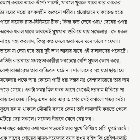
ভোগ করবে তাকে উল্টে পাল্টে, খাবলে খুবলে খাবে তার কাকের
ঠ্যাংয়ের মতো রসকষহীন শুকনো শরীর। প্রয়োজনে থাকতেও হতে
পারে কয়েক রাত-বিনিময়ে টাকা; কিন্তু কত দেবে ওরা? দেহের ওপর
অনেক ধকল যাবে ভাবতেই মুখখানা শুকিয়ে যায় সফেলার। সে ধকল
না হয় সহ্য করলাম, কিন্তু কত দেবে ওরা-মনে মনে ভাবে সফেলা।
তাকে যা দেয়া হবে তার দুই ভাগ আবার যাবে এই দালালদের পকেটে।
প্রতিটা কারবারে মধ্যস্থতাকারীরা সবচেয়ে বেশি সুফল ভোগ করে,
বেশ্যাবাজারেও তার ব্যতিক্রম ঘটে না। দালালদের সহায়তা ছাড়া যে
সফেলার পক্ষে আর কোনো পার্টি ধরা সম্ভব না! বেশ্যাবাজারে তার দাম
পড়ে গেছে। একটা সময় ছিল যখন আগে থেকেই দরদাম হাঁকিয়ে পা
বাড়ানো যেত। কিন্তু এখন আর তার আগের সেই রসালো গতর নেই।
ফুলে রস না থাকলে মৌমাছি বসবে কেন! তাই দামাদামি করতে গেলে
হটিয়ে দেয় সকলে। সফেলা নীরবে মেনে নেয় সব।
দশ বছর আগের কথা মনে পড়তেই তার মুখে কিঞ্চিৎ হাসি ফুটে ওঠে।
এক সাহেব গোছের মানুষ-সফেলার বয়স তখন বাইশ কি তেইশ-ভরাট