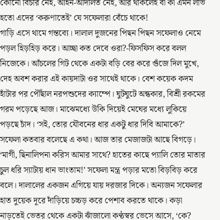
কোনো বিচার নেই, আইন-আদালত নেই, আর থাকলেই বা কী এমন লাভ
হতো এদের ‘করুণাতেই’ যে সফেলারা বেঁচে থাকে!
গাড়ি এসে থামে গন্তব্যে। দালাল দুজনের পিছন পিছন সফেলাও নেমে
পড়ল হিড়হিড় করে। আচ্ছা কত দেবে ওরা?-ফিসফিস করে বলল
নিজেকে। আঁচলের গিট থেকে একটা বড়ি বের করে গুঁজে দিল মুখে,
দেহ অবশ করার এই কায়দাটা ওর সাথেই থাকে। বেশ কয়েক কদম
হাঁটার পর পৌঁছাল নরপশুদের ক্যাম্পে। ঘুটঘুটে অন্ধকার, বিশ্রী রকমের
গরম পড়েছে আজ। মাঝেমধ্যে উকি দিয়েই মেঘের মধ্যে লুকিয়ে
পড়ছে চাঁদ। ‘সই, তোর যৌবনের ধার একটু ধার দিবি আমাকে?’
সফেলা কতবার বলেছে এ কথা। আজ তার মেজাজটা আছে বিগড়ে।
‘মাগী, ছিনালিপনা করিস আমার সাথে? হাতের কাছে প্যালি তোর মাতার
চুল ধরি স্যাটায় ধান ভাংতাম!’ সফেলা মন্ত্র পড়ার মতো বিড়বিড় করে
বলে। দালালের একজন এগিয়ে যায় দরজার দিকে। অন্যজন সফেলার
হাত দুয়েক দূরে দাঁড়িয়ে চচ্চড় করে পেশাব করতে থাকে। কড়া
নাড়তেই ভেতর থেকে একটা ঝাঁজালো কণ্ঠস্বর ভেসে আসে, ‘কে?