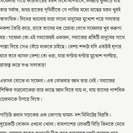
সফেলার গায়ে কাঁটাতারের মতন বিঁধে-অপমানে, লজ্জায় কুঁকড়ে যায়
তার সর্বাঙ্গ, অথচ রাতের পৃথিবীতে সে পানির মধ্যে মাছের মতন খুবই
স্বাভাবিক। দিনের আলোয় যারা ভালো মানুষের মুখোশ পরে সভ্যতার
নকশা তৈরি করে, রাতে তাদের নগ্ন চেহারা দেখে সফেলার খুব করুণা
হয়। সফেলা তো এই সমাজেরই একজন, সমাজের প্রতিটি মানুষের সাথে
পাল্লা দিয়ে সেও বেঁচে থাকতে চাইছে। বেশ্যা শব্দটা যদি এতটাই ঘৃণার
হবে তবে আসল বেশ্যা তো ওরা, যারা ঘণ্টায় ঘণ্টায় মুখোশ পাল্টায়,
রাজত্ব করে ভণ্ড সভ্যতার!
এতসব বোঝে না সফেলা। এত বোঝবার জ্ঞান তার নেই। সমাজের
শিক্ষিত ভদ্রলোকেরা তার কাছে জ্ঞান দিতে যায় না, যায় তাদের পাশবিক
চেতনাকে উগরে দিতে।
গাড়িটা প্রধান সড়কের এক কোণায় থামল- দশ মিনিটের বিরতি।
দুয়েকটি দোকান এখনো খোলা। বামপাশের লোকটি বিড়ি কিনতে নেমে