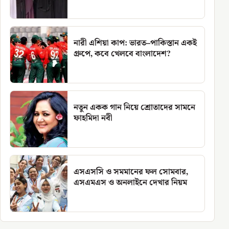
নারী এশিয়া কাপ: ভারত–পাকিস্তান একই
গ্রুপে, কবে খেলবে বাংলাদেশ?
নতুন একক গান নিয়ে শ্রোতাদের সামনে
ফাহমিদা নবী
এসএসসি ও সমমানের ফল সোমবার,
এসএমএস ও অনলাইনে দেখার নিয়ম