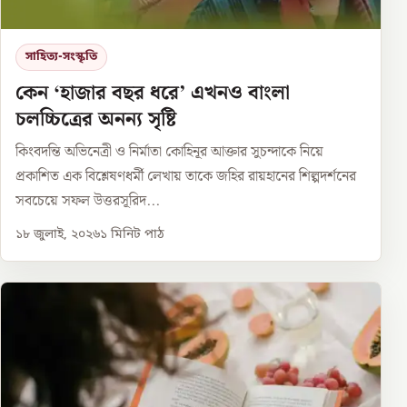
সাহিত্য-সংস্কৃতি
কেন ‘হাজার বছর ধরে’ এখনও বাংলা
চলচ্চিত্রের অনন্য সৃষ্টি
কিংবদন্তি অভিনেত্রী ও নির্মাতা কোহিনূর আক্তার সুচন্দাকে নিয়ে
প্রকাশিত এক বিশ্লেষণধর্মী লেখায় তাকে জহির রায়হানের শিল্পদর্শনের
সবচেয়ে সফল উত্তরসূরিদ...
১৮ জুলাই, ২০২৬
১
মিনিট পাঠ