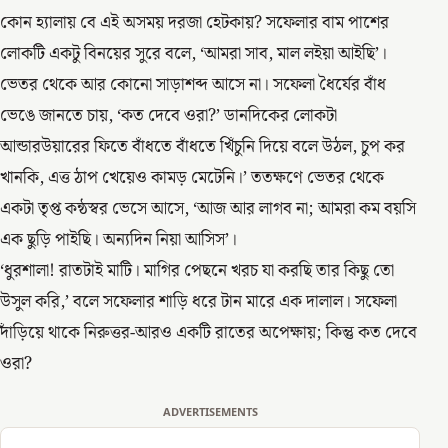
কোন হ্যালায় বে এই অসময় দরজা হেটকায়? সফেলার বাম পাশের
লোকটি একটু বিনয়ের সুরে বলে, ‘আমরা সাব, মাল লইয়া আইছি’।
ভেতর থেকে আর কোনো সাড়াশব্দ আসে না। সফেলা ধৈর্যের বাঁধ
ভেঙে জানতে চায়, ‘কত দেবে ওরা?’ ডানদিকের লোকটা
আন্ডারউয়ারের ফিতে বাঁধতে বাঁধতে খিঁচুনি দিয়ে বলে উঠল, চুপ কর
খানকি, এত্ত ঠাপ খেয়েও কামড় মেটেনি।’ ততক্ষণে ভেতর থেকে
একটা তৃপ্ত কন্ঠস্বর ভেসে আসে, ‘আজ আর লাগব না; আমরা কম বয়সি
এক ছুড়ি পাইছি। অন্যদিন নিয়া আসিস’।
‘ধুরশালা! রাতটাই মাটি। মাগির পেছনে খরচ যা করছি তার কিছু তো
উসুল করি,’ বলে সফেলার শাড়ি ধরে টান মারে এক দালাল। সফেলা
দাঁড়িয়ে থাকে নিরুত্তর-আরও একটি রাতের অপেক্ষায়; কিন্তু কত দেবে
ওরা?
ADVERTISEMENTS