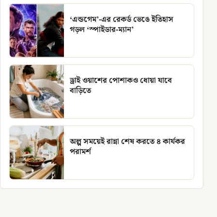
‘এন্ডগেম’-এর রেকর্ড ভেঙে ইতিহাস
গড়ল ‘স্পাইডার-ম্যান’
ড্রাই ওয়াশের পোশাকও ধোয়া যাবে
বাড়িতে
অল্প সময়েই রান্না শেষ করতে ৪ কার্যকর
পরামর্শ