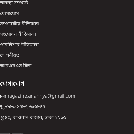
অনন্যা সম্পর্কে
যোগাযোগ
সম্পাদকীয় নীতিমালা
সংশোধন নীতিমালা
পাবলিশার নীতিমালা
গোপনীয়তা
আরএসএস ফিড
যোগাযোগ
magazine.anannya@gmail.com
+৮৮০ ১৭৮৭-৬৫৬৮৪৭
৪০, কাওরান বাজার, ঢাকা-১২১৫