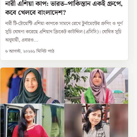
নারী এশিয়া কাপ: ভারত–পাকিস্তান একই গ্রুপে,
কবে খেলবে বাংলাদেশ?
নারী টি-টোয়েন্টি এশিয়া কাপকে সামনে রেখে টুর্নামেন্টের গ্রুপিং ও পূর্ণ
সূচি ঘোষণা করেছে এশিয়ান ক্রিকেট কাউন্সিল (এসিসি)। ঘোষিত সূচি
অনুযায়ী, এবারও...
৬ আগস্ট, ২০২৬
১
মিনিট পাঠ