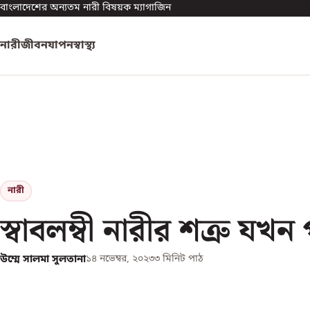
বাংলাদেশের অন্যতম নারী বিষয়ক ম্যাগাজিন
নারী
জীবনযাপন
স্বাস্থ্য
নারী
স্বাবলম্বী নারীর শত্রু যখন প
উম্মে সালমা সুলতানা
১৪ নভেম্বর, ২০২৩
৩
মিনিট পাঠ