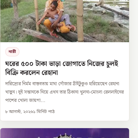
নারী
ঘরের ৫০০ টাকা ভাড়া জোগাতে নিজের চুলই
বিক্রি করলেন রেহানা
দারিদ্র্যের নির্মম বাস্তবতায় মাথা গোঁজার ঠাঁইটুকুও হারিয়েছেন রেহানা
খাতুন। দুই সন্তানকে নিয়ে এখন তার ঠিকানা খুলনা-মোংলা রেললাইনের
পাশের খোলা জায়গা...
৮ আগস্ট, ২০২৬
১
মিনিট পাঠ