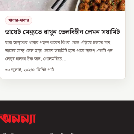
খাবার-দাবার
ডায়েট মেন্যুতে রাখুন তেলবিহীন লেমন সয়ামিট
যারা স্বাস্থ্যকর খাবার পছন্দ করেন কিংবা তেল এড়িয়ে চলতে চান,
তাদের জন্য তেল ছাড়া লেমন সয়ামিট হতে পারে দারুণ একটি পদ।
লেবুর হালকা টক স্বাদ, গোলমরিচে...
৩০ জুলাই, ২০২৬
১
মিনিট পাঠ