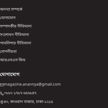
অনন্যা সম্পর্কে
যোগাযোগ
সম্পাদকীয় নীতিমালা
সংশোধন নীতিমালা
পাবলিশার নীতিমালা
গোপনীয়তা
আরএসএস ফিড
যোগাযোগ
magazine.anannya@gmail.com
+৮৮০ ১৭৮৭-৬৫৬৮৪৭
৪০, কাওরান বাজার, ঢাকা-১২১৫