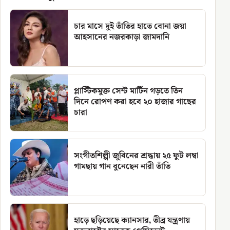
চার মাসে দুই তাঁতির হাতে বোনা জয়া
আহসানের নজরকাড়া জামদানি
প্লাস্টিকমুক্ত সেন্ট মার্টিন গড়তে তিন
দিনে রোপণ করা হবে ২০ হাজার গাছের
চারা
সংগীতশিল্পী জুবিনের শ্রদ্ধায় ২৫ ফুট লম্বা
গামছায় গান বুনেছেন নারী তাঁতি
হাড়ে ছড়িয়েছে ক্যানসার, তীব্র যন্ত্রণায়