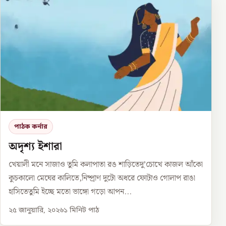
পাঠক কর্নার
অদৃশ্য ইশারা
খেয়ালী মনে সাজাও তুমি কলাপাতা রঙ শাড়িতেদু’চোখে কাজল আঁকো
কুচকালো মেঘের কালিতে,নিষ্প্রাণ দুটো অধরে ফোটাও গোলাপ রাঙা
হাসিতেতুমি ইচ্ছে মতো ভাঙ্গো গড়ো আপন...
২৫ জানুয়ারি, ২০২৬
১
মিনিট পাঠ