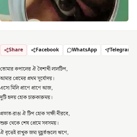
Share
Facebook
WhatsApp
Telegram
তোমার কপালের ঐ বৈশাখী লালটিপ,
আমার প্রেমের প্রথম সূর্যোদয়।
এসো মিলি প্রাণে প্রাণে আজ,
দুটি হৃদয় হোক চারুকারুময়।
প্রভাত-রাঙা ঐ টিপ হোক সাক্ষী নীরবে,
শুরু থেকে শেষ প্রেমে সবসময়।
ঐ বৃত্তেই রাখুক জমা মুহূর্তগুলো ঋণে,