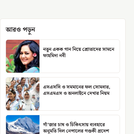
আরও পড়ুন
নতুন একক গান নিয়ে শ্রোতাদের সামনে
ফাহমিদা নবী
এসএসসি ও সমমানের ফল সোমবার,
এসএমএস ও অনলাইনে দেখার নিয়ম
গাঁ’জার চাষ ও চিকিৎসায় ব্যবহারে
অনুমতি দিল নেপালের গণ্ডকী প্রদেশ