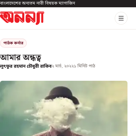
বাংলাদেশের অন্যতম নারী বিষয়ক ম্যাগাজিন
পাঠক কর্নার
আমার অন্ধত্ব
লুৎফুর রহমান চৌধুরী রাকিব
২ মার্চ, ২০২২
১
মিনিট পাঠ