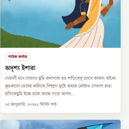
পাঠক কর্নার
অদৃশ্য ইশারা
খেয়ালী মনে সাজাও তুমি কলাপাতা রঙ শাড়িতেদু’চোখে কাজল আঁকো
কুচকালো মেঘের কালিতে,নিষ্প্রাণ দুটো অধরে ফোটাও গোলাপ রাঙা
হাসিতেতুমি ইচ্ছে মতো ভাঙ্গো গড়ো আপন...
২৫ জানুয়ারি, ২০২৬
১
মিনিট পাঠ