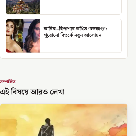
কারিনা–বিপাশার কথিত ‘চড়কাণ্ড’:
পুরোনো বিতর্কে নতুন আলোচনা
সম্পর্কিত
এই বিষয়ে আরও লেখা