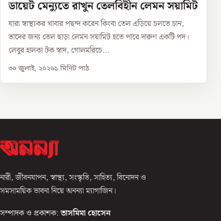
ডায়েট মেন্যুতে রাখুন তেলবিহীন লেমন সয়ামিট
যারা স্বাস্থ্যকর খাবার পছন্দ করেন কিংবা তেল এড়িয়ে চলতে চান,
তাদের জন্য তেল ছাড়া লেমন সয়ামিট হতে পারে দারুণ একটি পদ।
লেবুর হালকা টক স্বাদ, গোলমরিচে...
৩০ জুলাই, ২০২৬
১
মিনিট পাঠ
নারী, জীবনযাপন, স্বাস্থ্য, সংস্কৃতি, সাহিত্য, বিনোদন ও
সমসাময়িক ভাবনা নিয়ে অনন্যা ম্যাগাজিন।
সম্পাদক ও প্রকাশক:
তাসমিমা হোসেন