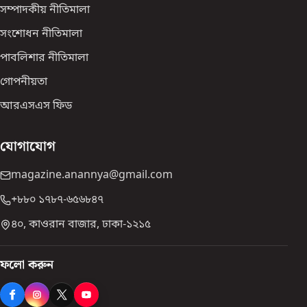
সম্পাদকীয় নীতিমালা
সংশোধন নীতিমালা
পাবলিশার নীতিমালা
গোপনীয়তা
আরএসএস ফিড
যোগাযোগ
magazine.anannya@gmail.com
+৮৮০ ১৭৮৭-৬৫৬৮৪৭
৪০, কাওরান বাজার, ঢাকা-১২১৫
ফলো করুন