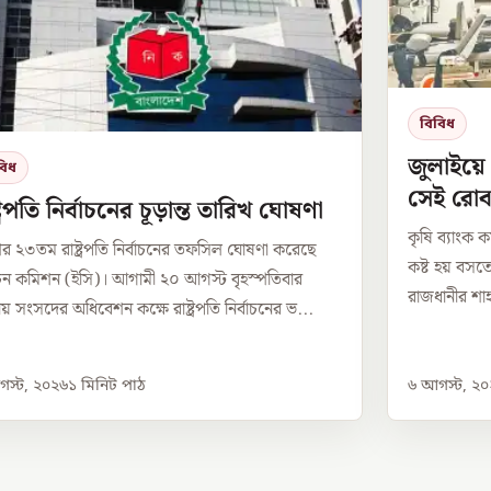
বিবিধ
জুলাইয়ে
বিধ
সেই রোব
্ট্রপতি নির্বাচনের চূড়ান্ত তারিখ ঘোষণা
কৃষি ব্যাংক ক
র ২৩তম রাষ্ট্রপতি নির্বাচনের তফসিল ঘোষণা করেছে
কষ্ট হয় বসত
বাচন কমিশন (ইসি)। আগামী ২০ আগস্ট বৃহস্পতিবার
রাজধানীর শাহ
য় সংসদের অধিবেশন কক্ষে রাষ্ট্রপতি নির্বাচনের ভ...
স্ট, ২০২৬
১
মিনিট পাঠ
৬ আগস্ট, ২