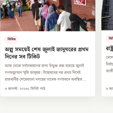
বি
বিবিধ
রাষ
অল্প সময়েই শেষ জুলাই জাদুঘরের প্রথম
দিনের সব টিকিট
দেশে
নির্
আজ থেকে সর্বসাধারণের জন্য উন্মুক্ত করা হয়েছে জুলাই
জাতী
গণঅভ্যুত্থান স্মৃতি জাদুঘর। উদ্বোধনের পর প্রথম দিনেই
রাজধানীর শেরেবাংলা নগরের সাবেক গণভবনে অবস্থিত...
৬ আগস্ট, ২০২৬
১
মিনিট পাঠ
৬ আগ