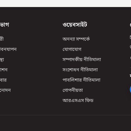
িভাগ
ওয়েবসাইট
রী
অনন্যা সম্পর্কে
ীবনযাপন
যোগাযোগ
্থ্য
সম্পাদকীয় নীতিমালা
যাশন
সংশোধন নীতিমালা
বার
পাবলিশার নীতিমালা
িনোদন
গোপনীয়তা
আরএসএস ফিড