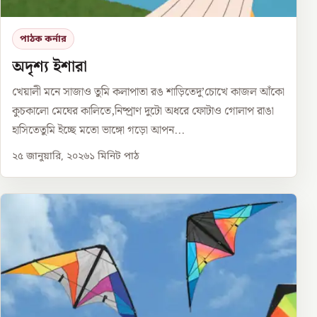
পাঠক কর্নার
অদৃশ্য ইশারা
খেয়ালী মনে সাজাও তুমি কলাপাতা রঙ শাড়িতেদু’চোখে কাজল আঁকো
কুচকালো মেঘের কালিতে,নিষ্প্রাণ দুটো অধরে ফোটাও গোলাপ রাঙা
হাসিতেতুমি ইচ্ছে মতো ভাঙ্গো গড়ো আপন...
২৫ জানুয়ারি, ২০২৬
১
মিনিট পাঠ