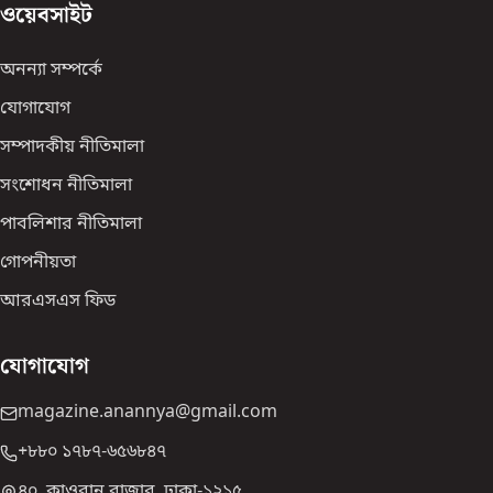
ওয়েবসাইট
অনন্যা সম্পর্কে
যোগাযোগ
সম্পাদকীয় নীতিমালা
সংশোধন নীতিমালা
পাবলিশার নীতিমালা
গোপনীয়তা
আরএসএস ফিড
যোগাযোগ
magazine.anannya@gmail.com
+৮৮০ ১৭৮৭-৬৫৬৮৪৭
৪০, কাওরান বাজার, ঢাকা-১২১৫