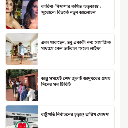
কারিনা–বিপাশার কথিত ‘চড়কাণ্ড’:
পুরোনো বিতর্কে নতুন আলোচনা
একা থাকছেন, তবু একাকী নন! সামাজিক
মাধ্যমে কেন ভাইরাল ‘সলো লাইফ’
অল্প সময়েই শেষ জুলাই জাদুঘরের প্রথম
দিনের সব টিকিট
রাষ্ট্রপতি নির্বাচনের চূড়ান্ত তারিখ ঘোষণা