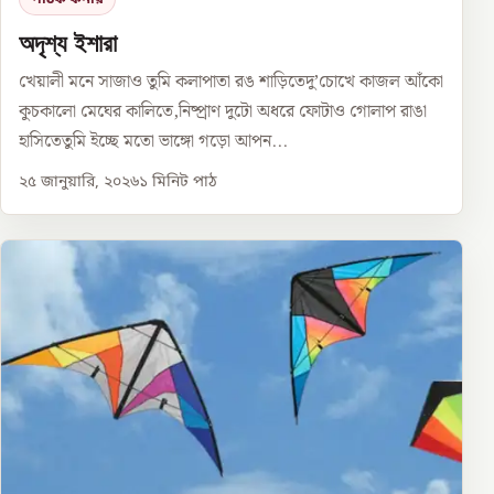
অদৃশ্য ইশারা
খেয়ালী মনে সাজাও তুমি কলাপাতা রঙ শাড়িতেদু’চোখে কাজল আঁকো
কুচকালো মেঘের কালিতে,নিষ্প্রাণ দুটো অধরে ফোটাও গোলাপ রাঙা
হাসিতেতুমি ইচ্ছে মতো ভাঙ্গো গড়ো আপন...
২৫ জানুয়ারি, ২০২৬
১
মিনিট পাঠ