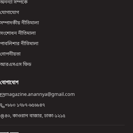
অনন্যা সম্পর্কে
যোগাযোগ
সম্পাদকীয় নীতিমালা
সংশোধন নীতিমালা
পাবলিশার নীতিমালা
গোপনীয়তা
আরএসএস ফিড
যোগাযোগ
magazine.anannya@gmail.com
+৮৮০ ১৭৮৭-৬৫৬৮৪৭
৪০, কাওরান বাজার, ঢাকা-১২১৫