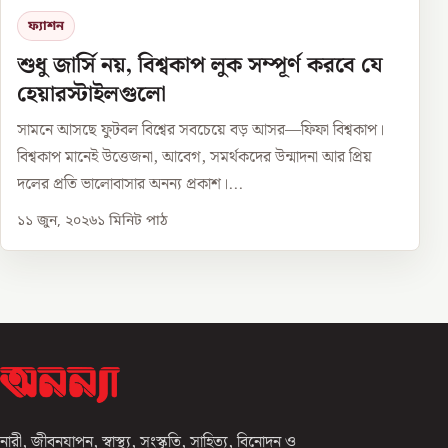
ফ্যাশন
শুধু জার্সি নয়, বিশ্বকাপ লুক সম্পূর্ণ করবে যে
হেয়ারস্টাইলগুলো
সামনে আসছে ফুটবল বিশ্বের সবচেয়ে বড় আসর—ফিফা বিশ্বকাপ।
বিশ্বকাপ মানেই উত্তেজনা, আবেগ, সমর্থকদের উন্মাদনা আর প্রিয়
দলের প্রতি ভালোবাসার অনন্য প্রকাশ।...
১১ জুন, ২০২৬
১
মিনিট পাঠ
নারী, জীবনযাপন, স্বাস্থ্য, সংস্কৃতি, সাহিত্য, বিনোদন ও