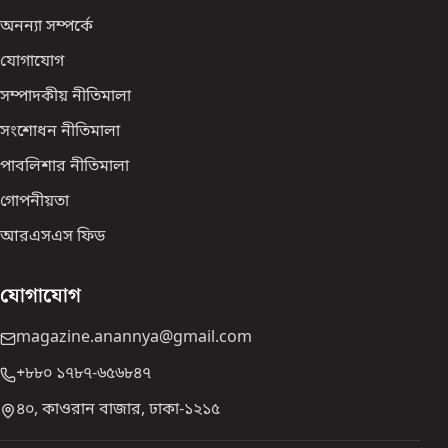
অনন্যা সম্পর্কে
যোগাযোগ
সম্পাদকীয় নীতিমালা
সংশোধন নীতিমালা
পাবলিশার নীতিমালা
গোপনীয়তা
আরএসএস ফিড
যোগাযোগ
magazine.anannya@gmail.com
+৮৮০ ১৭৮৭-৬৫৬৮৪৭
৪০, কাওরান বাজার, ঢাকা-১২১৫