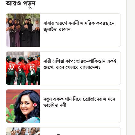
আরও পড়ুন
বাবার স্মরণে বনানী সামরিক কবরস্থানে
জুবাইদা রহমান
নারী এশিয়া কাপ: ভারত–পাকিস্তান একই
গ্রুপে, কবে খেলবে বাংলাদেশ?
নতুন একক গান নিয়ে শ্রোতাদের সামনে
ফাহমিদা নবী