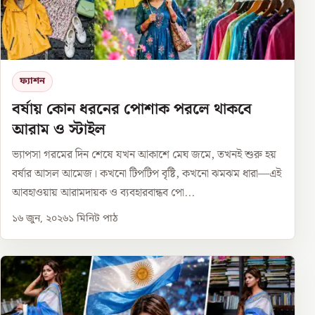
ফ্যাশন
বর্ষায় কোন ধরনের পোশাক পরলে থাকবে
আরাম ও স্টাইল
ভ্যাপসা গরমের দিন শেষে যখন আকাশে মেঘ জমে, তখনই শুরু হয়
বর্ষার আসল আমেজ। কখনো টিপটিপ বৃষ্টি, কখনো ঝমঝম ধারা—এই
আবহাওয়ায় আরামদায়ক ও ব্যবহারবান্ধব পো...
১৬ জুন, ২০২৬
১
মিনিট পাঠ