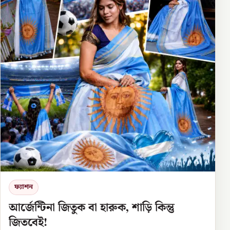
ফ্যাশন
আর্জেন্টিনা জিতুক বা হারুক, শাড়ি কিন্তু
জিতবেই!