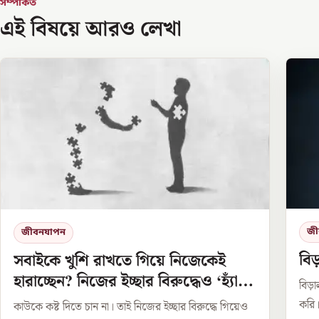
সম্পর্কিত
এই বিষয়ে আরও লেখা
জী
জীবনযাপন
বিড
সবাইকে খুশি রাখতে গিয়ে নিজেকেই
হারাচ্ছেন? নিজের ইচ্ছার বিরুদ্ধেও ‘হ্যাঁ’
বিড়
বলে ফেলছেন?
করি।
কাউকে কষ্ট দিতে চান না। তাই নিজের ইচ্ছার বিরুদ্ধে গিয়েও