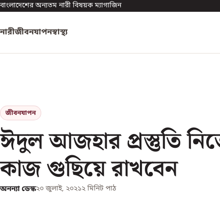
বাংলাদেশের অন্যতম নারী বিষয়ক ম্যাগাজিন
নারী
জীবনযাপন
স্বাস্থ্য
জীবনযাপন
ঈদুল আজহার প্রস্তুতি নি
কাজ গুছিয়ে রাখবেন
অনন্যা ডেস্ক
২০ জুলাই, ২০২১
২
মিনিট পাঠ