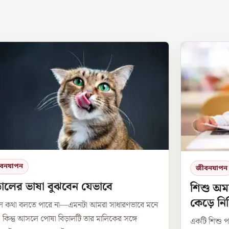
বনযাপন
জীবনযাপন
়ালের ভাষা বুঝবেন যেভাবে
শিশু অম
কেড়ে নি
াল কথা বলতে পারে না—এমনটা আমরা সাধারণভাবে মনে
 কিন্তু আসলে পোষা বিড়ালটি তার মালিকের সঙ্গে
একটি শিশু প