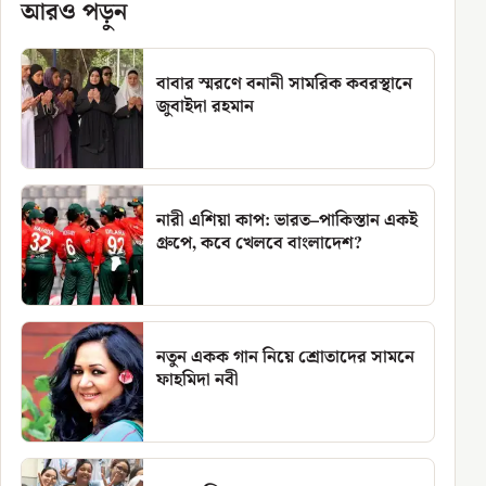
আরও পড়ুন
বাবার স্মরণে বনানী সামরিক কবরস্থানে
জুবাইদা রহমান
নারী এশিয়া কাপ: ভারত–পাকিস্তান একই
গ্রুপে, কবে খেলবে বাংলাদেশ?
নতুন একক গান নিয়ে শ্রোতাদের সামনে
ফাহমিদা নবী