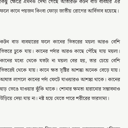
কিছু ক্ষেত্রে এমনও দেখা গেছে অতিরিক্ত কটন বাড ব্যবহার এর
ফলে কানে পয়জন কিংবা ফোড়া জাতীয় রোগের আর্বিভাব হয়েছে।
কটন বাড ব্যবহারের ফলে কানের ভিতরের ময়লা আরও বেশি
ভিতরে ঢুকে যায়। কানের পর্দার আরও কাছে পৌঁছে যায় ময়লা।
কানের মধ্যে থেকে যতটা না ময়লা বের হয়, তার চেয়ে বেশি
ভিতরেই থেকে যায়। কানে ক্ষত সৃষ্টির আশঙ্কা অনেক বেড়ে যায়।
আঘাত লাগলে কানের পর্দা ফেটে যাওয়ারও আশঙ্কা থাকে। কানের
হাড় ভেঙে যাওয়ার ঝুঁকি থাকে। শোনার ক্ষমতা হারানোর সম্ভাবনাও
উড়িয়ে দেয়া যায় না। নষ্ট হয়ে যেতে পারে শরীরের ভারসাম্য।