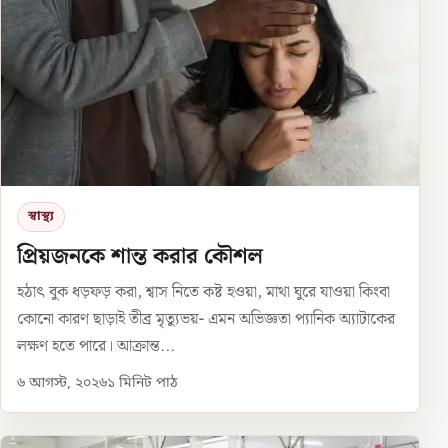
স্বাস্থ্য
প্রিয়জনকে শান্ত করার কৌশল
হঠাৎ বুক ধড়ফড় করা, শ্বাস নিতে কষ্ট হওয়া, মাথা ঘুরে যাওয়া কিংবা
কোনো কারণ ছাড়াই তীব্র মৃত্যুভয়- এমন অভিজ্ঞতা প্যানিক অ্যাটাকের
লক্ষণ হতে পারে। আক্রান্ত...
৬ আগস্ট, ২০২৬
১
মিনিট পাঠ