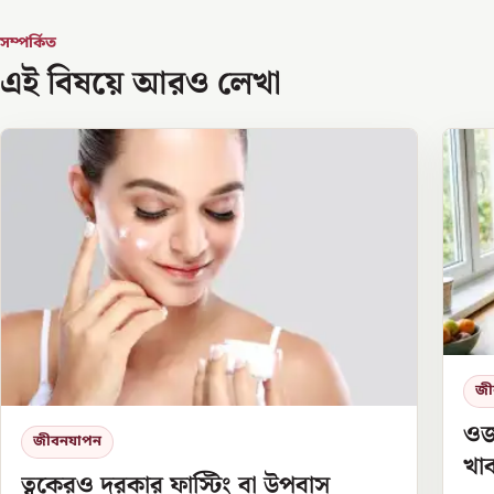
সম্পর্কিত
এই বিষয়ে আরও লেখা
জী
ওজন
জীবনযাপন
খা
ত্বকেরও দরকার ফাস্টিং বা উপবাস