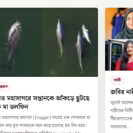
নারী
্লেষণ
জবির নার
ত মহাসাগরে সন্তানকে আঁকড়ে ছুটছে
জুলাই আন্দ
 মা ডলফিন
নারীদের নির্
 মহাসাগরে ফ্র্যাগল (Fraggle) নামের এক শোকাহত মা
টিয়ারগ্যাসে
ন তার মৃত শাবককে বহন করে চলেছে ছয় দিন ধরে।
আহতদের...