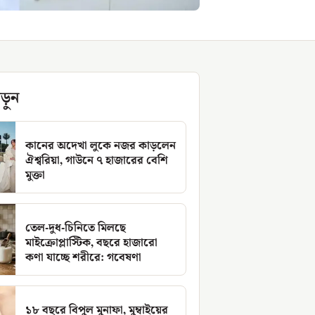
ড়ুন
কানের অদেখা লুকে নজর কাড়লেন
ঐশ্বরিয়া, গাউনে ৭ হাজারের বেশি
মুক্তা
তেল-দুধ-চিনিতে মিলছে
মাইক্রোপ্লাস্টিক, বছরে হাজারো
কণা যাচ্ছে শরীরে: গবেষণা
১৮ বছরে বিপুল মুনাফা, মুম্বাইয়ের