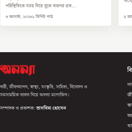
অস্ট
পরিস্থিতিকে সময় দিয়ে বুঝে তারপর প্রত...
৬ আগস্ট, ২০২৬
১
মিনিট পাঠ
৫ আগ
ব
না
নারী, জীবনযাপন, স্বাস্থ্য, সংস্কৃতি, সাহিত্য, বিনোদন ও
সমসাময়িক ভাবনা নিয়ে অনন্যা ম্যাগাজিন।
জ
স্বাস
সম্পাদক ও প্রকাশক:
তাসমিমা হোসেন
ফ্
খা