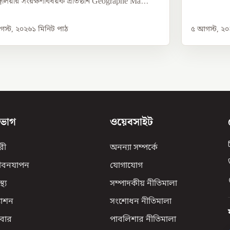
্রেলিয়ার সংরক্ষণবিষয়ক প্রতিষ্ঠান Geographe Ma...
স্ট, ২০২৬
১
মিনিট পাঠ
৫ আগস্ট, ২
িভাগ
ওয়েবসাইট
রী
অনন্যা সম্পর্কে
ীবনযাপন
যোগাযোগ
্থ্য
সম্পাদকীয় নীতিমালা
যাশন
সংশোধন নীতিমালা
বার
পাবলিশার নীতিমালা