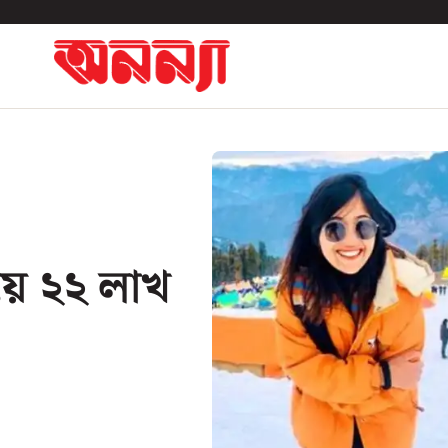
য়ে ২২ লাখ