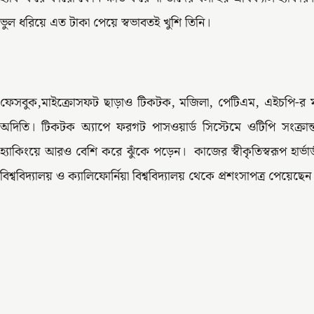
ভুল ধরিয়ে এত টাকা পেয়ে স্বভাবতই খুশি তিনি।
ফেসবুক,মাইক্রোসফট ছাড়াও টিকটক, মজিলা, পেটিএম, এইচপি-র মতো 
অদিতি। টিকটক অ্যাপে ফরগট পাসওয়ার্ড সিস্টেমে ওটিপি সংক্রা
হ্যাকিংয়ে আরও বেশি করে ঝুঁকে পড়েন। কাজের স্বীকৃতিস্বরূপ হার্ভার্ড বিশ্
বিশ্ববিদ্যালয় ও ক্যালিফোর্নিয়া বিশ্ববিদ্যালয় থেকে প্রশংসাপত্র পেয়েছ