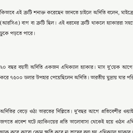
কিভাবে এই ক্রটি শনাক্ত করেছেন জানতে চাইলে অদিতি বলেন, মাই
(আরসিএ) বাগ বা ত্রুটি ছিল। এই ধরনের ত্রুটি থাকলে হ্যাকাররা সহজে
ঢুকে পড়তে পারে।
২০ বছর বয়সী অদিতি একজন এথিক‌্যাল হ‌্যাকার। মাস দু’য়েক আগে 
করে ৭৫০০ ডলার উপহার পেয়েছিলেন অদিতি। ভারতীয় মুদ্রায় যার পরিমা
অদিতির বেড়ে ওঠা ভারতের দিল্লিতে। দু’বছর আগে প্রতিবেশীর ওয়াই-
জগতে প্রবেশ ঘটে।হ্যাকিংয়ের প্রতি ভালোবাসা থেকেই হয়ে ওঠন এথিক
হ্যাক করে কারো কোন ক্ষতি করে না তাদের বলা হয় এথিক্যাল হ্যাকা