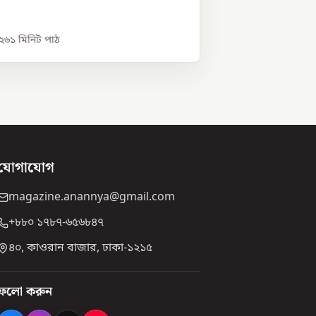
০২৬
১
মিনিট পাঠ
যোগাযোগ
magazine.anannya@gmail.com
+৮৮০ ১৭৮৭-৬৫৬৮৪৭
৪০, কাওরান বাজার, ঢাকা-১২১৫
ফলো করুন