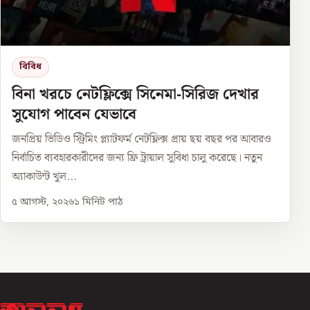
বিবিধ
বিনা খরচে নেটফ্লিক্সে সিনেমা-সিরিজ দেখার
সুযোগ পাবেন যেভাবে
জনপ্রিয় ভিডিও স্ট্রিমিং প্ল্যাটফর্ম নেটফ্লিক্স প্রায় ছয় বছর পর আবারও
নির্বাচিত ব্যবহারকারীদের জন্য ফ্রি ট্রায়াল সুবিধা চালু করেছে। নতুন
অ্যাকাউন্ট খুল...
৫ আগস্ট, ২০২৬
১
মিনিট পাঠ