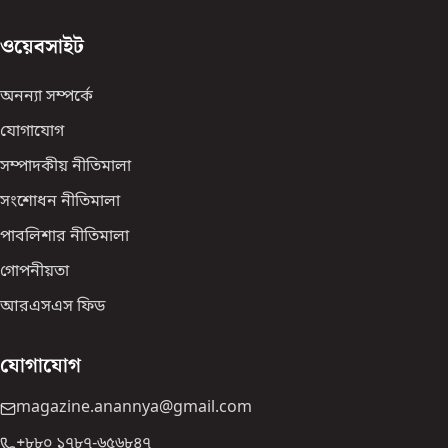
ওয়েবসাইট
অনন্যা সম্পর্কে
যোগাযোগ
সম্পাদকীয় নীতিমালা
সংশোধন নীতিমালা
পাবলিশার নীতিমালা
গোপনীয়তা
আরএসএস ফিড
যোগাযোগ
magazine.anannya@gmail.com
+৮৮০ ১৭৮৭-৬৫৬৮৪৭