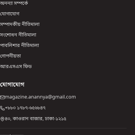
অনন্যা সম্পর্কে
যোগাযোগ
সম্পাদকীয় নীতিমালা
সংশোধন নীতিমালা
পাবলিশার নীতিমালা
গোপনীয়তা
আরএসএস ফিড
যোগাযোগ
magazine.anannya@gmail.com
+৮৮০ ১৭৮৭-৬৫৬৮৪৭
৪০, কাওরান বাজার, ঢাকা-১২১৫