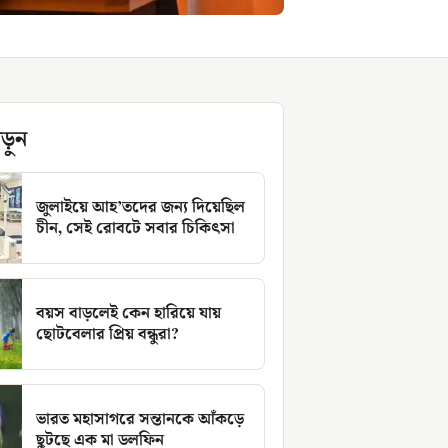
ড়ুন
জুলাইয়ে আহ’তদের জন্য দিয়েছিল
চীন, সেই রোবটে সবার চিকিৎসা
বয়স বাড়লেই কেন হারিয়ে যায়
ছোটবেলার প্রিয় বন্ধুরা?
ভারত মহাসাগরে সন্তানকে আঁকড়ে
ছুটছে এক মা ডলফিন