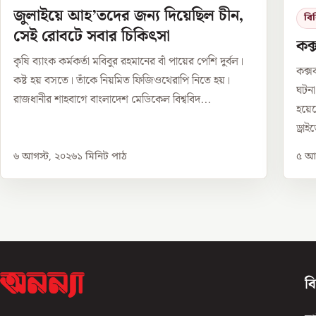
জুলাইয়ে আহ’তদের জন্য দিয়েছিল চীন,
বি
সেই রোবটে সবার চিকিৎসা
কক্
কৃষি ব্যাংক কর্মকর্তা মবিবুর রহমানের বাঁ পায়ের পেশি দুর্বল।
কক্স
কষ্ট হয় বসতে। তাঁকে নিয়মিত ফিজিওথেরাপি নিতে হয়।
ঘটন
রাজধানীর শাহবাগে বাংলাদেশ মেডিকেল বিশ্ববিদ...
হয়ে
ড্রাই
৬ আগস্ট, ২০২৬
১
মিনিট পাঠ
৫ আগ
ব