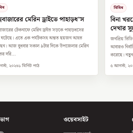
বিধ
বিবিধ
সবাজারের মেরিন ড্রাইভে পাহাড়ধ’স
বিনা খরচ
দেখার স
বাজারের টেকনাফে মেরিন ড্রাইভ সড়কে পাহাড়ধসের
া ঘটেছে। এতে এক পর্যটকসহ অন্তত ছয়জন আহত
জনপ্রিয় ভিডিও 
ছেন। আজ বুধবার সকাল ৯টার দিকে উপজেলার মেরিন
আবারও নির্বাচ
ভের দরি...
করেছে। নতুন 
স্ট, ২০২৬
১
মিনিট পাঠ
৫ আগস্ট, ২
িভাগ
ওয়েবসাইট