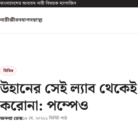
বাংলাদেশের অন্যতম নারী বিষয়ক ম্যাগাজিন
নারী
জীবনযাপন
স্বাস্থ্য
বিবিধ
উহানের সেই ল্যাব থেকে
করোনা: পম্পেও
অনন্যা ডেস্ক
১৮ মে, ২০২১
১
মিনিট পাঠ