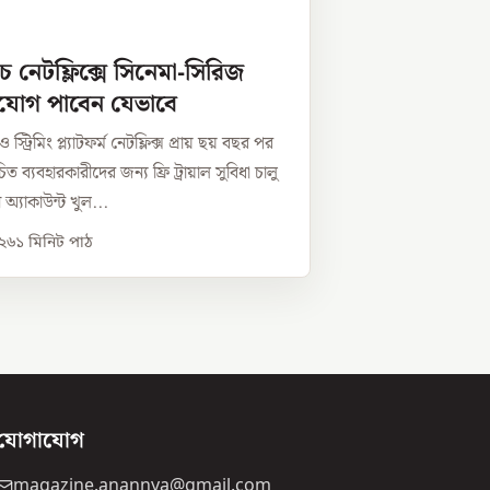
ে নেটফ্লিক্সে সিনেমা-সিরিজ
ুযোগ পাবেন যেভাবে
স্ট্রিমিং প্ল্যাটফর্ম নেটফ্লিক্স প্রায় ছয় বছর পর
িত ব্যবহারকারীদের জন্য ফ্রি ট্রায়াল সুবিধা চালু
অ্যাকাউন্ট খুল...
০২৬
১
মিনিট পাঠ
যোগাযোগ
magazine.anannya@gmail.com