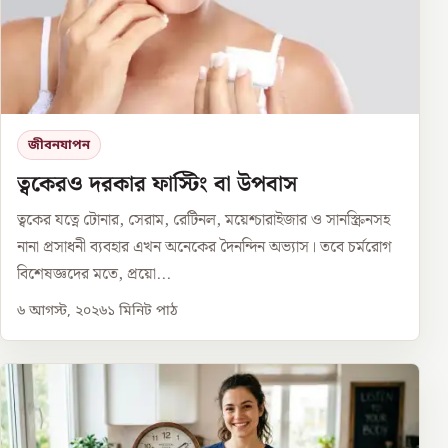
জীবনযাপন
ত্বকেরও দরকার ফাস্টিং বা উপবাস
ত্বকের যত্নে টোনার, সেরাম, রেটিনল, ময়েশ্চারাইজার ও সানস্ক্রিনসহ
নানা প্রসাধনী ব্যবহার এখন অনেকের দৈনন্দিন অভ্যাস। তবে চর্মরোগ
বিশেষজ্ঞদের মতে, প্রয়ো...
৬ আগস্ট, ২০২৬
১
মিনিট পাঠ