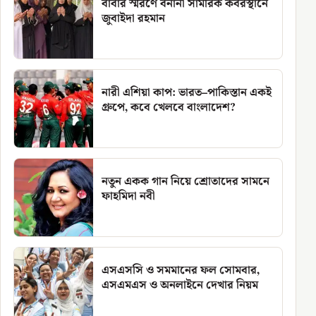
বাবার স্মরণে বনানী সামরিক কবরস্থানে
জুবাইদা রহমান
নারী এশিয়া কাপ: ভারত–পাকিস্তান একই
গ্রুপে, কবে খেলবে বাংলাদেশ?
নতুন একক গান নিয়ে শ্রোতাদের সামনে
ফাহমিদা নবী
এসএসসি ও সমমানের ফল সোমবার,
এসএমএস ও অনলাইনে দেখার নিয়ম