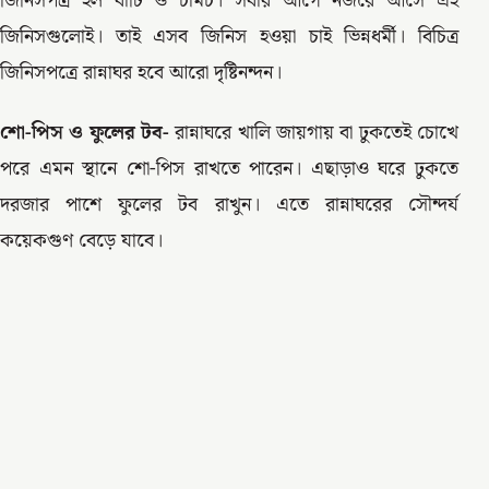
জিনিসপত্র হল বাটি ও চামচ। সবার আগে নজরে আসে এই
জিনিসগুলোই। তাই এসব জিনিস হওয়া চাই ভিন্নধর্মী। বিচিত্র
জিনিসপত্রে রান্নাঘর হবে আরো দৃষ্টিনন্দন।
শো-পিস ও ফুলের টব-
রান্নাঘরে খালি জায়গায় বা ঢুকতেই চোখে
পরে এমন স্থানে শো-পিস রাখতে পারেন। এছাড়াও ঘরে ঢুকতে
দরজার পাশে ফুলের টব রাখুন। এতে রান্নাঘরের সৌন্দর্য
কয়েকগুণ বেড়ে যাবে।