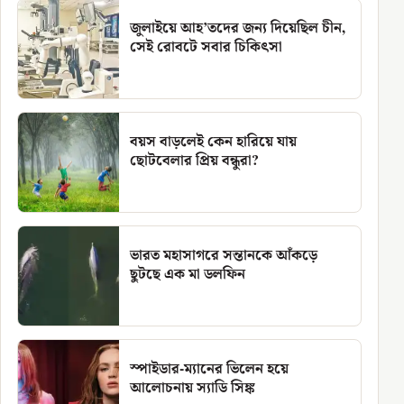
জুলাইয়ে আহ’তদের জন্য দিয়েছিল চীন,
সেই রোবটে সবার চিকিৎসা
বয়স বাড়লেই কেন হারিয়ে যায়
ছোটবেলার প্রিয় বন্ধুরা?
ভারত মহাসাগরে সন্তানকে আঁকড়ে
ছুটছে এক মা ডলফিন
স্পাইডার-ম্যানের ভিলেন হয়ে
আলোচনায় স্যাডি সিঙ্ক