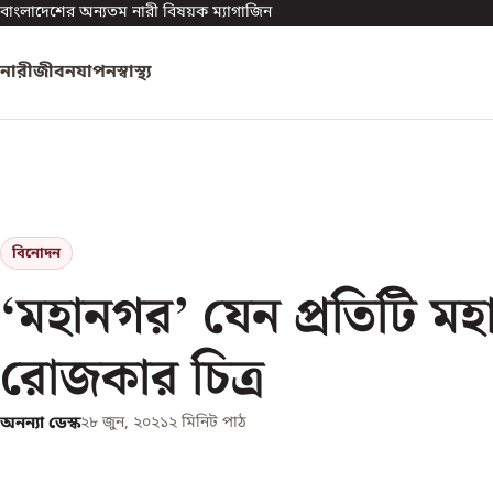
বাংলাদেশের অন্যতম নারী বিষয়ক ম্যাগাজিন
নারী
জীবনযাপন
স্বাস্থ্য
বিনোদন
‘মহানগর’ যেন প্রতিটি ম
রোজকার চিত্র
অনন্যা ডেস্ক
২৮ জুন, ২০২১
২
মিনিট পাঠ