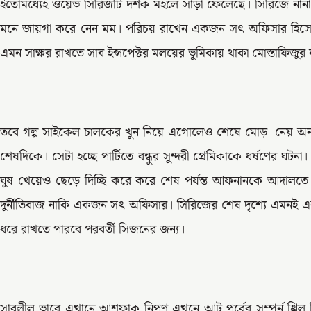
ইতোমধ্যেই ওয়েভ সিরিজটি দর্শক মহলে সাড়া ফেলেছে। সিরিজে নানা দু
মনে জায়গা করে নেন মম। পরিচয় রাখেন একজন সৎ অফিসার হিসেব
এমন সাক্ষর রাখতে সাব ইন্সপেক্টর মলয়ের ভূমিকায় থাকা মোস্তাফিজুর
তবে গল্প সাইকেল চালকের খুন নিয়ে এগোলেও শেষে মোড় নেয় অ
শেষদিকে। সেটা হচ্ছে পার্টিতে বন্ধুর সুন্দরী প্রেমিকাকে ধর্ষণের ঘট
ঘুষ খেয়েও ছেড়ে দিচ্ছি করে করে শেষ পর্যন্ত আফনানকে আদালত
দুর্নীতিবাজ নাকি একজন সৎ অফিসার। সিরিজের শেষ দৃশ্যে এমনই এ
ধরে রাখতে পারবে পরবর্তী সিজনের জন্য।
সাবলীল ভাবে এখানে আশফাক নিপুণ এখনে আট পর্বের সম্পুর্ন থ্রিল 