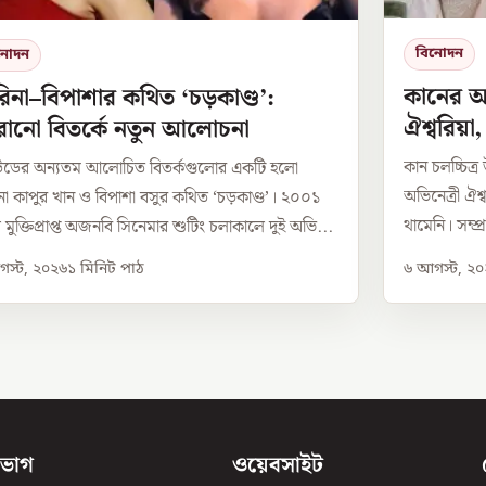
বিনোদন
নোদন
কানের অ
িনা–বিপাশার কথিত ‘চড়কাণ্ড’:
ঐশ্বরিয়া
রোনো বিতর্কে নতুন আলোচনা
কান চলচ্চিত্
উডের অন্যতম আলোচিত বিতর্কগুলোর একটি হলো
অভিনেত্রী ঐশ্
না কাপুর খান ও বিপাশা বসুর কথিত ‘চড়কাণ্ড’। ২০০১
থামেনি। সম্প্
 মুক্তিপ্রাপ্ত অজনবি সিনেমার শুটিং চলাকালে দুই অভি...
স্ট, ২০২৬
১
মিনিট পাঠ
৬ আগস্ট, ২
িভাগ
ওয়েবসাইট