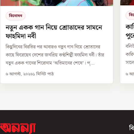
বি
বিনোদন
কার
নতুন একক গান নিয়ে শ্রোতাদের সামনে
পু
ফাহমিদা নবী
বলি
কিছুদিনের বিরতির পর আবারও নতুন গান নিয়ে শ্রোতাদের
কারি
কাছে ফিরেছেন দেশের জনপ্রিয় কণ্ঠশিল্পী ফাহমিদা নবী। তাঁর
সালে
নতুন একক গানের শিরোনাম ‘অভিমানের শেষে’। প্...
৬ আগস্ট, ২০২৬
১
মিনিট পাঠ
৬ আগ
ব