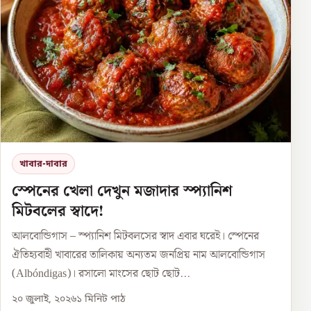
খাবার-দাবার
স্পেনের খেলা দেখুন মজাদার স্প্যানিশ
মিটবলের স্বাদে!
আলবোন্ডিগাস – স্প্যানিশ মিটবলসের স্বাদ এবার ঘরেই। স্পেনের
ঐতিহ্যবাহী খাবারের তালিকায় অন্যতম জনপ্রিয় নাম আলবোন্ডিগাস
(Albóndigas)। রসালো মাংসের ছোট ছোট...
২০ জুলাই, ২০২৬
১
মিনিট পাঠ