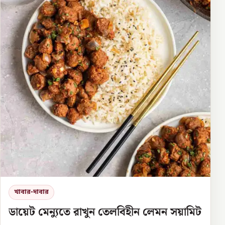
খাবার-দাবার
ডায়েট মেন্যুতে রাখুন তেলবিহীন লেমন সয়ামিট