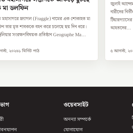
জুলাই আন্দ
 মা ডলফিন
নারীদের নির্
 মহাসাগরে ফ্র্যাগল (Fraggle) নামের এক শোকাহত মা
টিয়ারগ্যাসে
ন তার মৃত শাবককে বহন করে চলেছে ছয় দিন ধরে।
আহতদের...
্রেলিয়ার সংরক্ষণবিষয়ক প্রতিষ্ঠান Geographe Ma...
স্ট, ২০২৬
১
মিনিট পাঠ
৫ আগস্ট, ২
িভাগ
ওয়েবসাইট
রী
অনন্যা সম্পর্কে
ীবনযাপন
যোগাযোগ