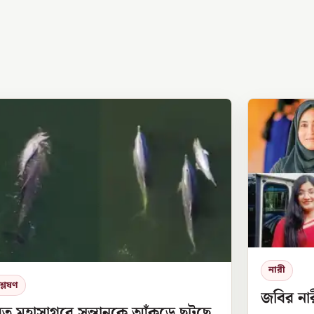
নারী
্লেষণ
জবির নার
ত মহাসাগরে সন্তানকে আঁকড়ে ছুটছে