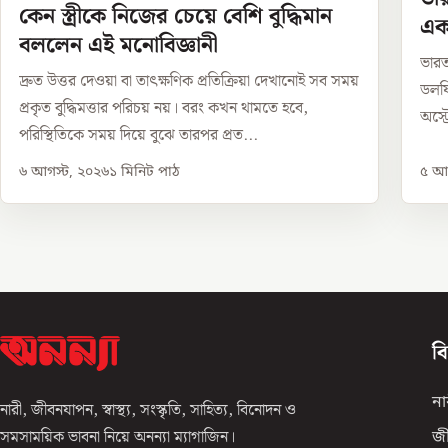
কেন স্ত্রীকে নিজের চেয়ে বেশি বুদ্ধিমান
এক
বললেন এই মনোবিজ্ঞানী
ভারত
দ্রুত উত্তর দেওয়া বা তাৎক্ষণিক প্রতিক্রিয়া দেখানোই সব সময়
ডলফি
প্রকৃত বুদ্ধিমত্তার পরিচয় নয়। বরং কখন থামতে হবে,
অস্ট
পরিস্থিতিকে সময় দিয়ে বুঝে তারপর প্রত...
৬ আগস্ট, ২০২৬
১
মিনিট পাঠ
৫ আগ
ব
না
নারী, জীবনযাপন, স্বাস্থ্য, সংস্কৃতি, সাহিত্য, বিনোদন ও
সমসাময়িক ভাবনা নিয়ে অনন্যা ম্যাগাজিন।
জ