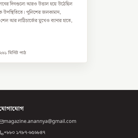
োলনের দিনগুলো আরও উত্তাল হয়ে উঠেছিল
ভীক উপস্থিতিতে। পুলিশের জলকামান,
র শেল আর লাঠিচার্জের মুখেও ব্যানার হাতে,
০২৬
১
মিনিট পাঠ
যোগাযোগ
magazine.anannya@gmail.com
+৮৮০ ১৭৮৭-৬৫৬৮৪৭