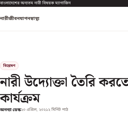
বাংলাদেশের অন্যতম নারী বিষয়ক ম্যাগাজিন
নারী
জীবনযাপন
স্বাস্থ্য
বিশ্লেষণ
নারী উদ্যোক্তা তৈরি কর
কার্যক্রম
অনন্যা ডেস্ক
২০ এপ্রিল, ২০২১
২
মিনিট পাঠ