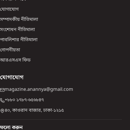
যোগাযোগ
সম্পাদকীয় নীতিমালা
সংশোধন নীতিমালা
পাবলিশার নীতিমালা
গোপনীয়তা
আরএসএস ফিড
যোগাযোগ
magazine.anannya@gmail.com
+৮৮০ ১৭৮৭-৬৫৬৮৪৭
৪০, কাওরান বাজার, ঢাকা-১২১৫
ফলো করুন