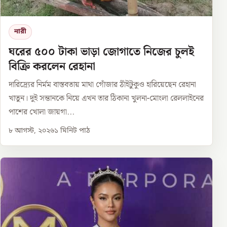
নারী
ঘরের ৫০০ টাকা ভাড়া জোগাতে নিজের চুলই
বিক্রি করলেন রেহানা
দারিদ্র্যের নির্মম বাস্তবতায় মাথা গোঁজার ঠাঁইটুকুও হারিয়েছেন রেহানা
খাতুন। দুই সন্তানকে নিয়ে এখন তার ঠিকানা খুলনা-মোংলা রেললাইনের
পাশের খোলা জায়গা...
৮ আগস্ট, ২০২৬
১
মিনিট পাঠ