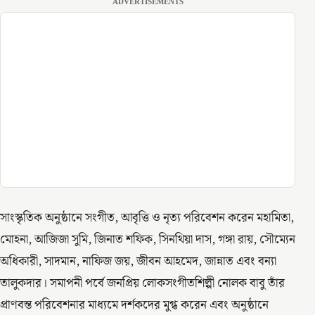
ADVERTISEMENTS
সাংস্কৃতিক অনুষ্ঠানে সংগীত, আবৃত্তি ও নৃত্য পরিবেশন করেন মহামিতা,
মোহনা, আজিজা সুমি, জিনাত শফিক, সিনথিয়া দাস, গঙ্গা রায়, সৌম্যেন
অধিকারী, সাদমান, নাফিজ জয়, জীবন আহমেদ, জান্নাত এবং বন্যা
তালুকদার। সমাপনী পর্বে জনপ্রিয় লোকসংগীতশিল্পী নোলক বাবু তাঁর
প্রাণবন্ত পরিবেশনার মাধ্যমে দর্শকদের মুগ্ধ করেন এবং অনুষ্ঠানে