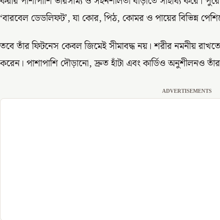
করার পাশাপাশি ভারসাম্য ও সহনশীলতা বাড়াতে সাহায্য করে। পুরো
‘বারবেল ডেডলিফট’, যা কোর, পিঠ, কোমর ও পায়ের বিভিন্ন পেশিক
তবে তাঁর ফিটনেস কেবল জিমেই সীমাবদ্ধ নয়। শরীর নমনীয় রাখতে
করেন। পাশাপাশি দৌড়ানো, দ্রুত হাঁটা এবং কার্ডিও অনুশীলনও তা
ADVERTISEMENTS