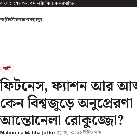
বাংলাদেশের অন্যতম নারী বিষয়ক ম্যাগাজিন
নারী
জীবনযাপন
স্বাস্থ্য
নারী
ফিটনেস, ফ্যাশন আর আত্ম
কেন বিশ্বজুড়ে অনুপ্রেরণা
আন্তোনেলা রোকুজ্জো?
Mahmuda Maliha Juthi
৮ জুলাই, ২০২৬
৩
মিনিট পাঠ