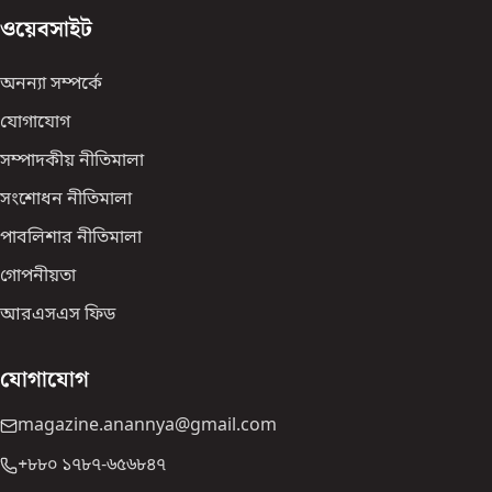
ওয়েবসাইট
অনন্যা সম্পর্কে
যোগাযোগ
সম্পাদকীয় নীতিমালা
সংশোধন নীতিমালা
পাবলিশার নীতিমালা
গোপনীয়তা
আরএসএস ফিড
যোগাযোগ
magazine.anannya@gmail.com
+৮৮০ ১৭৮৭-৬৫৬৮৪৭