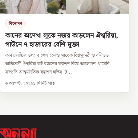
বিনোদন
কানের অদেখা লুকে নজর কাড়লেন ঐশ্বরিয়া,
গাউনে ৭ হাজারের বেশি মুক্তা
কান চলচ্চিত্র উৎসব শেষ হলেও সাবেক বিশ্বসুন্দরী ও বলিউড
অভিনেত্রী ঐশ্বরিয়া রাই বচ্চনের ফ্যাশন নিয়ে আলোচনা থামেনি।
সম্প্রতি আন্তর্জাতিক ফ্যাশন হাউস ‘ট...
৬ আগস্ট, ২০২৬
১
মিনিট পাঠ