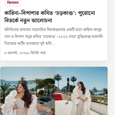
বিনোদন
কারিনা–বিপাশার কথিত ‘চড়কাণ্ড’: পুরোনো
বিতর্কে নতুন আলোচনা
বলিউডের অন্যতম আলোচিত বিতর্কগুলোর একটি হলো কারিনা কাপুর
খান ও বিপাশা বসুর কথিত ‘চড়কাণ্ড’। ২০০১ সালে মুক্তিপ্রাপ্ত অজনবি
সিনেমার শুটিং চলাকালে দুই অভি...
৬ আগস্ট, ২০২৬
১
মিনিট পাঠ