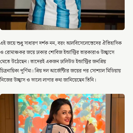
এই জয়ে শুধু সাধারণ দর্শক নন, বরং আলবিসেলেস্তেদের ঐতিহাসিক
ও রোমাঞ্চকর জয়ে ঢাকার শোবিজ ইন্ডাস্ট্রির তারকারাও উচ্ছ্বাসে
মেতে উঠেছেন। তাদেরই একজন ঢালিউড ইন্ডাস্ট্রির জনপ্রিয়
চিত্রনায়িকা পূর্ণিমা। প্রিয় দল আর্জেন্টিার জয়ের পর সোশ্যাল মিডিয়ায়
নিজের উচ্ছ্বাস ও ভালো লাগার কথা জানিয়েছেন তিনি।