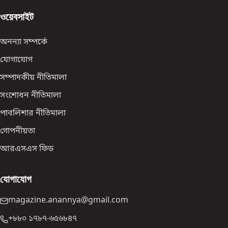
ওয়েবসাইট
অনন্যা সম্পর্কে
যোগাযোগ
সম্পাদকীয় নীতিমালা
সংশোধন নীতিমালা
পাবলিশার নীতিমালা
গোপনীয়তা
আরএসএস ফিড
যোগাযোগ
magazine.anannya@gmail.com
+৮৮০ ১৭৮৭-৬৫৬৮৪৭