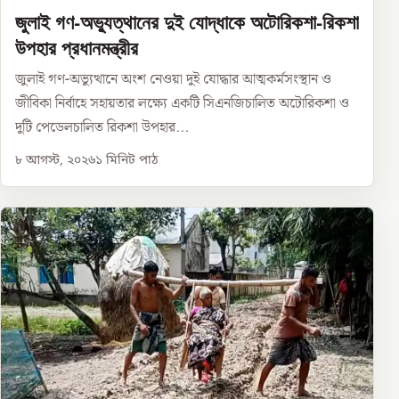
জুলাই গণ-অভ্যুত্থানের দুই যোদ্ধাকে অটোরিকশা-রিকশা
উপহার প্রধানমন্ত্রীর
জুলাই গণ-অভ্যুত্থানে অংশ নেওয়া দুই যোদ্ধার আত্মকর্মসংস্থান ও
জীবিকা নির্বাহে সহায়তার লক্ষ্যে একটি সিএনজিচালিত অটোরিকশা ও
দুটি পেডেলচালিত রিকশা উপহার...
৮ আগস্ট, ২০২৬
১
মিনিট পাঠ