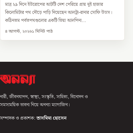
মাত্র ২৯ দিনে ইউরোপের আটটি দেশ পেরিয়ে প্রায় দুই হাজার
কিলোমিটার পথ দৌড়ে পাড়ি দিয়েছেন আলট্রা-রানার সোফি উডস।
কঠিনতম পর্বতপথগুলোর একটি ভিয়া আলপিনা...
৪ আগস্ট, ২০২৬
১
মিনিট পাঠ
নারী, জীবনযাপন, স্বাস্থ্য, সংস্কৃতি, সাহিত্য, বিনোদন ও
সমসাময়িক ভাবনা নিয়ে অনন্যা ম্যাগাজিন।
সম্পাদক ও প্রকাশক:
তাসমিমা হোসেন