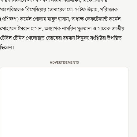
পরিদর্শনকালে সংসদ সদস্য ফরিদা ইয়াসমিন, বিকেএসপি’র
মহাপরিচালক ব্রিগেডিয়ার জেনারেল মো. সাইফ উল্লাহ, পরিচালক
(প্রশিক্ষণ) কর্নেল গোলাম মাবুদ হাসান, অধ্যক্ষ লেফটেন্যান্ট কর্নেল
মোহাম্মদ ইমরান হাসান, অধ্যাপক নাসরিন সুলতানা ও সাবেক জাতীয়
টেবিল টেনিস খেলোয়াড় জোবেরা রহমান লিনুসহ সংশ্লিষ্টরা উপস্থিত
ছিলেন।
ADVERTISEMENTS