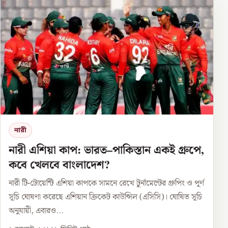
নারী
নারী এশিয়া কাপ: ভারত–পাকিস্তান একই গ্রুপে,
কবে খেলবে বাংলাদেশ?
নারী টি-টোয়েন্টি এশিয়া কাপকে সামনে রেখে টুর্নামেন্টের গ্রুপিং ও পূর্ণ
সূচি ঘোষণা করেছে এশিয়ান ক্রিকেট কাউন্সিল (এসিসি)। ঘোষিত সূচি
অনুযায়ী, এবারও...