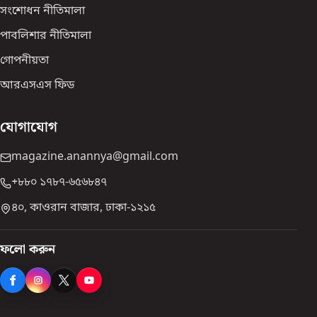
সংশোধন নীতিমালা
পাবলিশার নীতিমালা
গোপনীয়তা
আরএসএস ফিড
যোগাযোগ
magazine.anannya@gmail.com
+৮৮০ ১৭৮৭-৬৫৬৮৪৭
৪০, কাওরান বাজার, ঢাকা-১২১৫
ফলো করুন