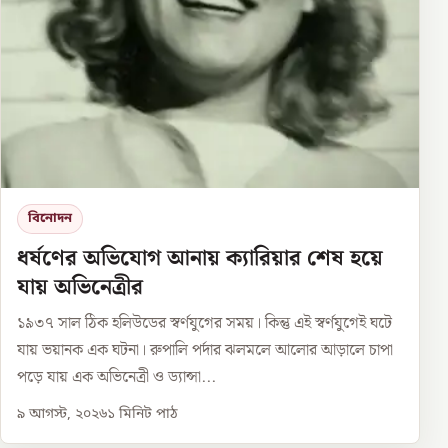
বিনোদন
ধর্ষণের অভিযোগ আনায় ক্যারিয়ার শেষ হয়ে
যায় অভিনেত্রীর
১৯৩৭ সাল ঠিক হলিউডের স্বর্ণযুগের সময়। কিন্তু এই স্বর্ণযুগেই ঘটে
যায় ভয়ানক এক ঘটনা। রুপালি পর্দার ঝলমলে আলোর আড়ালে চাপা
পড়ে যায় এক অভিনেত্রী ও ড্যান্সা...
৯ আগস্ট, ২০২৬
১
মিনিট পাঠ