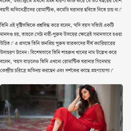
বলেন, ‘ইন্ডাস্ট্রিতে এখনো এমন ধারণা কাজ করে যে ৩০ বছরের বেশি
বয়সী অভিনেত্রীদের রোমান্টিক, কমেডি ঘরানার ছবিতে নিতে চায় না।’
তিনি এই দৃষ্টিভঙ্গিকে প্রশ্নবিদ্ধ করে বলেন, ‘যদি বয়স সত্যিই একটি
মানদণ্ড হয়, তাহলে সেটা নারী-পুরুষ উভয়ের ক্ষেত্রেই সমানভাবে হওয়া
উচিত।’ এ প্রসঙ্গে তিনি জনপ্রিয় পুরুষ তারকাদের দীর্ঘ ক্যারিয়ারের
উদাহরণ টানেন। বিশেষভাবে তিনি শাহরুখ খানের নাম উল্লেখ করে
বলেন, ‘বয়স বাড়লেও তিনি এখনো রোমান্টিক ঘরানার সিনেমায়
কেন্দ্রীয় চরিত্রে অভিনয় করছেন এবং দর্শকের কাছে গ্রহণযোগ্য।’