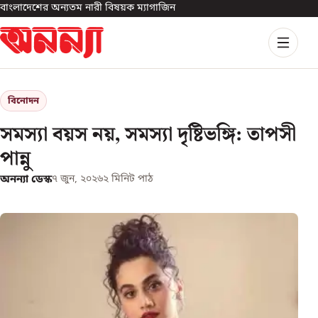
বাংলাদেশের অন্যতম নারী বিষয়ক ম্যাগাজিন
বিনোদন
সমস্যা বয়স নয়, সমস্যা দৃষ্টিভঙ্গি: তাপসী
পান্নু
অনন্যা ডেস্ক
৭ জুন, ২০২৬
২
মিনিট পাঠ