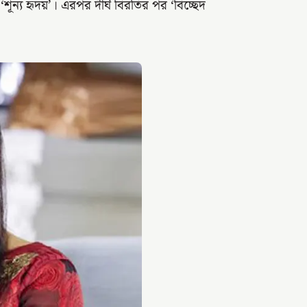
শূন্য হৃদয়’। এরপর দীর্ঘ বিরতির পর ‘বিচ্ছেদ