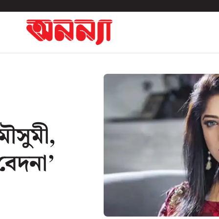
মৌসুমী,
 বেদনা’