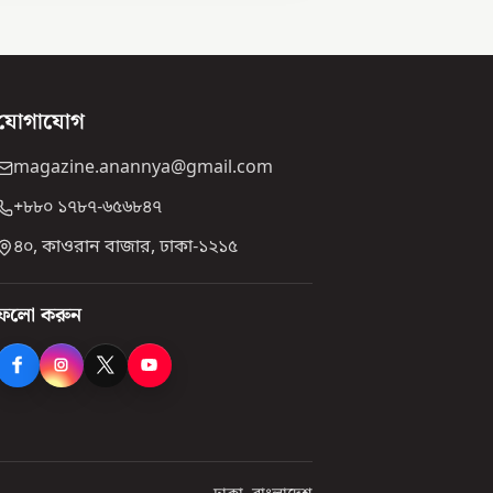
যোগাযোগ
magazine.anannya@gmail.com
+৮৮০ ১৭৮৭-৬৫৬৮৪৭
৪০, কাওরান বাজার, ঢাকা-১২১৫
ফলো করুন