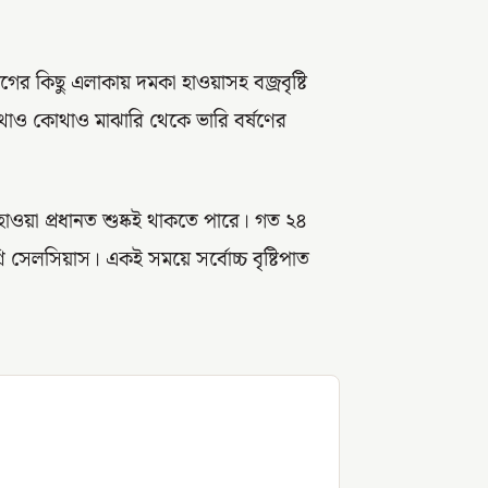
গের কিছু এলাকায় দমকা হাওয়াসহ বজ্রবৃষ্টি
োথাও কোথাও মাঝারি থেকে ভারি বর্ষণের
য়া প্রধানত শুষ্কই থাকতে পারে। গত ২৪
রি সেলসিয়াস। একই সময়ে সর্বোচ্চ বৃষ্টিপাত