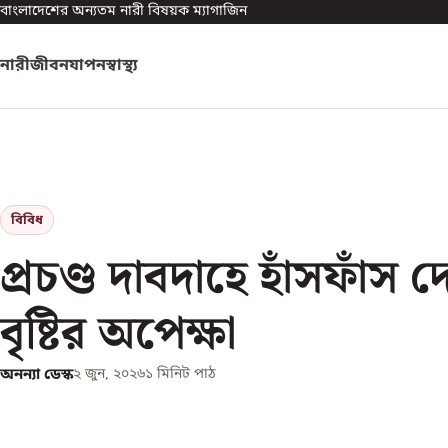
বাংলাদেশের অন্যতম নারী বিষয়ক ম্যাগাজিন
নারী
জীবনযাপন
স্বাস্থ্য
বিবিধ
প্রচণ্ড দাবদাহে হাঁসফাঁস দে
বৃষ্টির অপেক্ষা
অনন্যা ডেস্ক
২ জুন, ২০২৬
১
মিনিট পাঠ