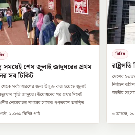
বিবিধ
বিধ
রাষ্ট্রপত
্প সময়েই শেষ জুলাই জাদুঘরের প্রথম
নের সব টিকিট
দেশের ২৩তম 
নির্বাচন কম
েকে সর্বসাধারণের জন্য উন্মুক্ত করা হয়েছে জুলাই
জাতীয় সংসদের
্যুত্থান স্মৃতি জাদুঘর। উদ্বোধনের পর প্রথম দিনেই
ানীর শেরেবাংলা নগরের সাবেক গণভবনে অবস্থিত...
স্ট, ২০২৬
১
মিনিট পাঠ
৬ আগস্ট, ২