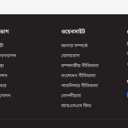
িভাগ
ওয়েবসাইট
রী
অনন্যা সম্পর্কে
ীবনযাপন
যোগাযোগ
্থ্য
সম্পাদকীয় নীতিমালা
যাশন
সংশোধন নীতিমালা
বার
পাবলিশার নীতিমালা
িনোদন
গোপনীয়তা
আরএসএস ফিড