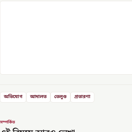
অভিযোগ
আদালত
তেলুগু
প্রতারণা
সম্পর্কিত