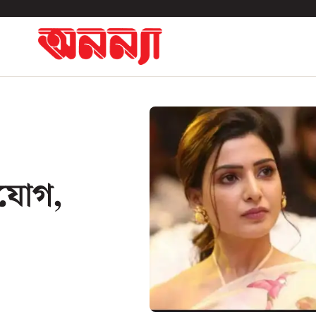
িযোগ,