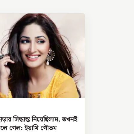
ড়ার সিদ্ধান্ত নিয়েছিলাম, তখনই
লে গেল: ইয়ামি গৌতম