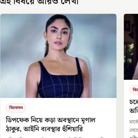
এই বিষয়ে আরও লেখা
বি
চলে
বিনোদন
অভি
ডিপফেক নিয়ে কড়া অবস্থানে মৃণাল
মার্
ঠাকুর, আইনি ব্যবস্থার হুঁশিয়ারি
নেডে