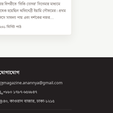
রানার বিপরীতে ‘ভিকি ডোনর’ সিনেমার মাধ্যমে
েক হয়েছিল অভিনেত্রী ইয়ামি গৌতমের। প্রথম
িসে সাফল্য পায় এবং দর্শকের নজর...
০২৬
১
মিনিট পাঠ
যোগাযোগ
magazine.anannya@gmail.com
+৮৮০ ১৭৮৭-৬৫৬৮৪৭
৪০, কাওরান বাজার, ঢাকা-১২১৫