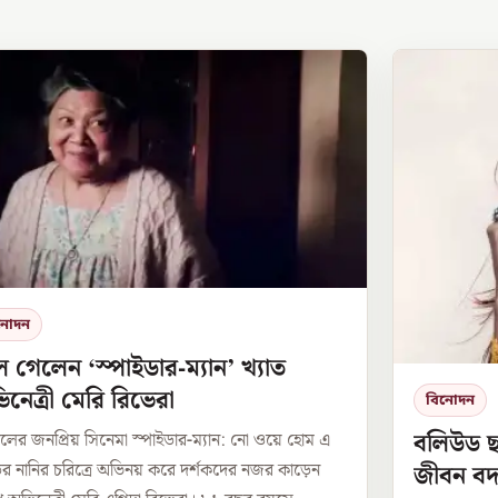
নোদন
 গেলেন ‘স্পাইডার-ম্যান’ খ্যাত
নেত্রী মেরি রিভেরা
বিনোদন
বলিউড ছা
ভেলের জনপ্রিয় সিনেমা স্পাইডার-ম্যান: নো ওয়ে হোম এ
র নানির চরিত্রে অভিনয় করে দর্শকদের নজর কাড়েন
জীবন বদ