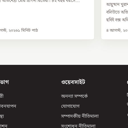
ীণ অভিনেত্রী মেরি এগিদা রিভেরা। ৮২ বছর বয়সে...
আয়ুষ্মান খু
বলিউডে অভিষ
ছবিই বক্স অফ
স্ট, ২০২৬
১
মিনিট পাঠ
৪ আগস্ট, ২
িভাগ
ওয়েবসাইট
রী
অনন্যা সম্পর্কে
ীবনযাপন
যোগাযোগ
্থ্য
সম্পাদকীয় নীতিমালা
যাশন
সংশোধন নীতিমালা