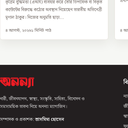
প্রব
কৃত্রিম বুদ্ধিমত্তা (এআই) ব্যবহার করে তৈরি ডিপফেক বা বিকৃত
কন্টেন্টের বিরুদ্ধে কঠোর অবস্থান নিয়েছেন ভারতীয় অভিনেত্রী
মৃণাল ঠাকুর। নিজের অনুমতি ছাড়া...
৪ আগস্ট, ২০২৬
১
মিনিট পাঠ
৪ আগ
ব
না
নারী, জীবনযাপন, স্বাস্থ্য, সংস্কৃতি, সাহিত্য, বিনোদন ও
সমসাময়িক ভাবনা নিয়ে অনন্যা ম্যাগাজিন।
জ
স্বাস
সম্পাদক ও প্রকাশক:
তাসমিমা হোসেন
ফ্