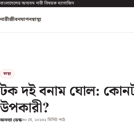
বাংলাদেশের অন্যতম নারী বিষয়ক ম্যাগাজিন
নারী
জীবনযাপন
স্বাস্থ্য
স্বাস্থ্য
টক দই বনাম ঘোল: কোনট
উপকারী?
অনন্যা ডেস্ক
৩০ মে, ২০২৬
২
মিনিট পাঠ