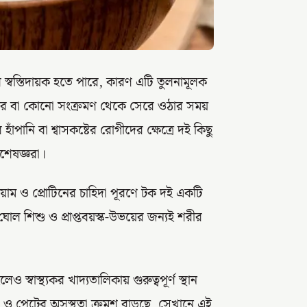
োল স্বস্তিদায়ক হতে পারে, কারণ এটি তুলনামূলক
 পর বা কোনো সংক্রমণ থেকে সেরে ওঠার সময়
ঁপানি বা শ্বাসকষ্টের রোগীদের ক্ষেত্রে দই কিছু
িশেষজ্ঞরা।
ালসিয়াম ও প্রোটিনের চাহিদা পূরণে টক দই একটি
োল শিশু ও প্রাপ্তবয়স্ক-উভয়ের জন্যই শরীর
স্বাস্থ্যকর খাদ্যতালিকায় গুরুত্বপূর্ণ স্থান
 পেটের অসুস্থতা ক্রমশ বাড়ছে, সেখানে এই