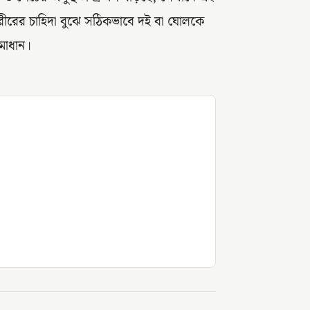
শরীরের চাহিদা বুঝে সঠিকভাবে দই বা ঘোলকে
সমাধান।