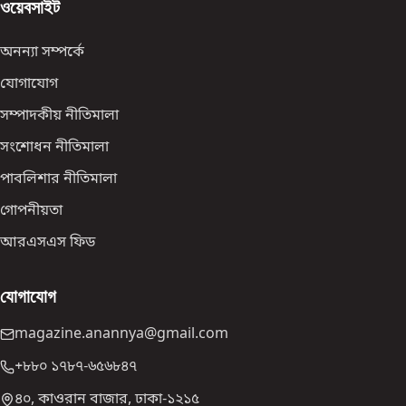
ওয়েবসাইট
অনন্যা সম্পর্কে
যোগাযোগ
সম্পাদকীয় নীতিমালা
সংশোধন নীতিমালা
পাবলিশার নীতিমালা
গোপনীয়তা
আরএসএস ফিড
যোগাযোগ
magazine.anannya@gmail.com
+৮৮০ ১৭৮৭-৬৫৬৮৪৭
৪০, কাওরান বাজার, ঢাকা-১২১৫