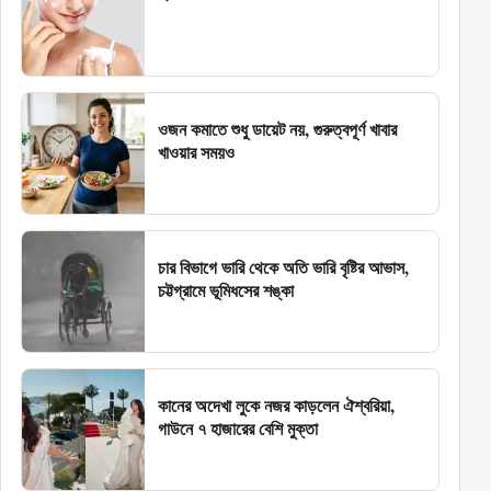
ওজন কমাতে শুধু ডায়েট নয়, গুরুত্বপূর্ণ খাবার
খাওয়ার সময়ও
চার বিভাগে ভারি থেকে অতি ভারি বৃষ্টির আভাস,
চট্টগ্রামে ভূমিধসের শঙ্কা
কানের অদেখা লুকে নজর কাড়লেন ঐশ্বরিয়া,
গাউনে ৭ হাজারের বেশি মুক্তা