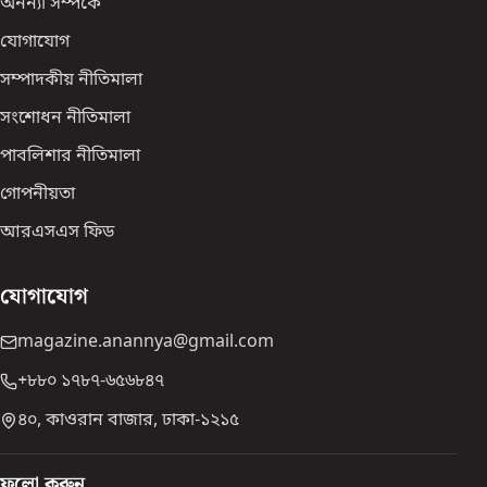
অনন্যা সম্পর্কে
যোগাযোগ
সম্পাদকীয় নীতিমালা
সংশোধন নীতিমালা
পাবলিশার নীতিমালা
গোপনীয়তা
আরএসএস ফিড
যোগাযোগ
magazine.anannya@gmail.com
+৮৮০ ১৭৮৭-৬৫৬৮৪৭
৪০, কাওরান বাজার, ঢাকা-১২১৫
ফলো করুন