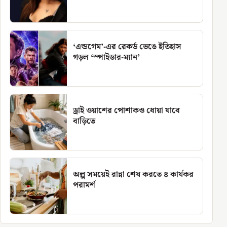
‘এন্ডগেম’-এর রেকর্ড ভেঙে ইতিহাস
গড়ল ‘স্পাইডার-ম্যান’
ড্রাই ওয়াশের পোশাকও ধোয়া যাবে
বাড়িতে
অল্প সময়েই রান্না শেষ করতে ৪ কার্যকর
পরামর্শ