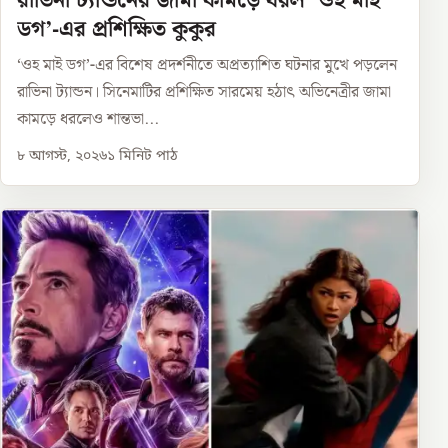
রাভিনা ট্যান্ডনের জামা কামড়ে ধরল ‘ওহ মাই
ডগ’-এর প্রশিক্ষিত কুকুর
‘ওহ মাই ডগ’-এর বিশেষ প্রদর্শনীতে অপ্রত্যাশিত ঘটনার মুখে পড়লেন
রাভিনা ট্যান্ডন। সিনেমাটির প্রশিক্ষিত সারমেয় হঠাৎ অভিনেত্রীর জামা
কামড়ে ধরলেও শান্তভা...
৮ আগস্ট, ২০২৬
১
মিনিট পাঠ