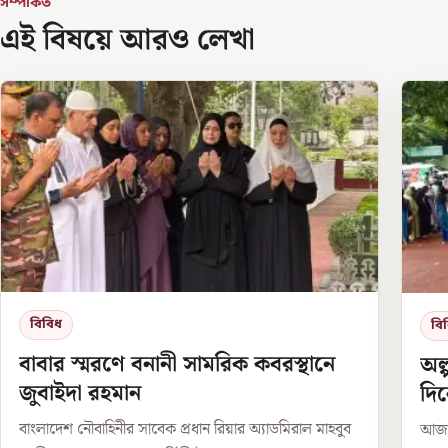
সম্পর্কিত
এই বিষয়ে আরও লেখা
বিবিধ
বি
বাবার স্মরণে বনানী সামরিক কবরস্থানে
অল
জুবাইদা রহমান
দি
বাংলাদেশ নৌবাহিনীর সাবেক প্রধান রিয়ার অ্যাডমিরাল মাহবুব
আজ থ