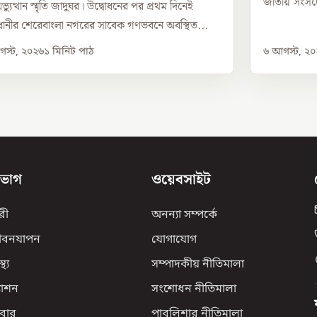
জাতীয় সংসদের
্যুত্থান স্মৃতি জাদুঘর। উদ্বোধনের পর প্রথম দিনেই
ানীর শেরেবাংলা নগরের সাবেক গণভবনে অবস্থিত...
স্ট, ২০২৬
১
মিনিট পাঠ
৬ আগস্ট, ২
িভাগ
ওয়েবসাইট
রী
অনন্যা সম্পর্কে
ীবনযাপন
যোগাযোগ
্থ্য
সম্পাদকীয় নীতিমালা
যাশন
সংশোধন নীতিমালা
বার
পাবলিশার নীতিমালা