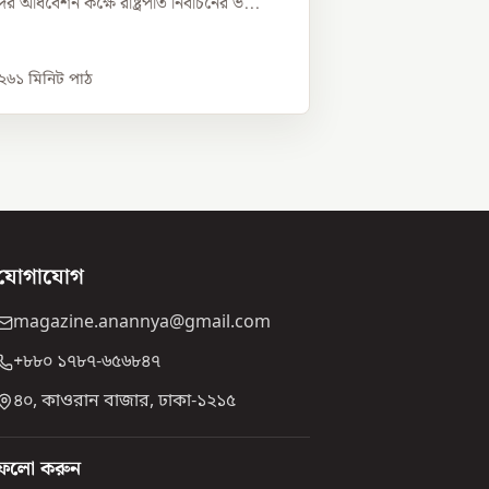
 অধিবেশন কক্ষে রাষ্ট্রপতি নির্বাচনের ভ...
০২৬
১
মিনিট পাঠ
যোগাযোগ
magazine.anannya@gmail.com
+৮৮০ ১৭৮৭-৬৫৬৮৪৭
৪০, কাওরান বাজার, ঢাকা-১২১৫
ফলো করুন