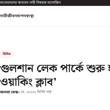
বাংলাদেশের অন্যতম নারী বিষয়ক ম্যাগাজিন
নারী
জীবনযাপন
স্বাস্থ্য
বিবিধ
গুলশান লেক পার্কে শুরু
ওয়াকিং ক্লাব’
অনন্যা ডেস্ক
৯ মে, ২০২৬
২
মিনিট পাঠ