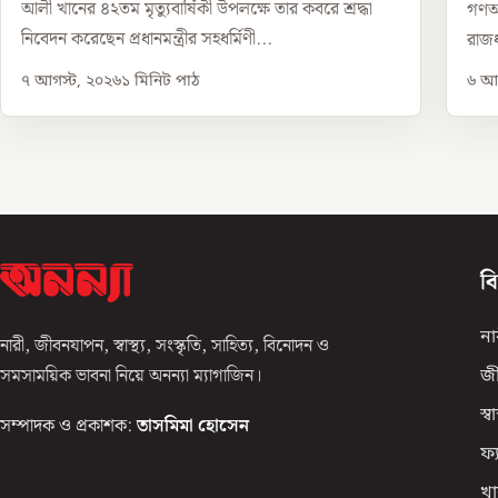
আলী খানের ৪২তম মৃত্যুবার্ষিকী উপলক্ষে তার কবরে শ্রদ্ধা
গণঅভ
নিবেদন করেছেন প্রধানমন্ত্রীর সহধর্মিণী...
রাজধ
৭ আগস্ট, ২০২৬
১
মিনিট পাঠ
৬ আগ
ব
না
নারী, জীবনযাপন, স্বাস্থ্য, সংস্কৃতি, সাহিত্য, বিনোদন ও
সমসাময়িক ভাবনা নিয়ে অনন্যা ম্যাগাজিন।
জ
স্বাস
সম্পাদক ও প্রকাশক:
তাসমিমা হোসেন
ফ্
খা