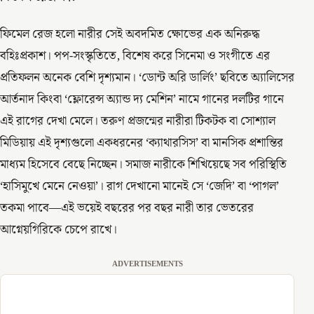
ফিমেল রেজ হলো নারীর সেই অবদমিত ক্ষোভের এক অনিরুদ্ধ
বহিঃপ্রকাশ। পপ-সংস্কৃতিতে, বিশেষ করে সিনেমা ও সংগীতে এর
প্রতিফলন অনেক বেশি দৃশ্যমান। ‘ডোন্ট অরি ডার্লিং’ ছবিতে অ্যালিসের
আর্তনাদ কিংবা ‘ফ্লোরেন্স অ্যান্ড দ্য মেশিন’ নামে গানের দলটির গানে
এই রাগের দেখা মেলে। তরুণ প্রজন্মের নারীরা টিকটক বা সোশ্যাল
মিডিয়ায় এই দৃশ্যগুলো একধরনের ‘ক্যাথারসিস’ বা মানসিক প্রশান্তির
মাধ্যম হিসেবে বেছে নিচ্ছেন। সমাজ নারীকে শিখিয়েছে সব পরিস্থিতি
‘হাসিমুখে মেনে নেওয়া’। রাগ দেখানো মানেই সে ‘জেদি’ বা ‘পাগল’
তকমা পাবে—এই ভয়েই বছরের পর বছর নারী তার ভেতরের
আগ্নেয়গিরিকে চেপে রাখে।
ADVERTISEMENTS