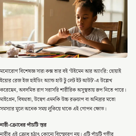
মনোরোগ বিশেষজ্ঞ সারা কক্স তার বই ‘উইমেন আর অ্যাংরি: হোয়াই
ইয়োর রেজ ইজ হাইডিং অ্যান্ড হাউ টু লেট ইট আউট’-এ উল্লেখ
করেছেন, অবদমিত রাগ সরাসরি শারীরিক অসুস্থতায় রূপ নিতে পারে।
মাইগ্রেন, বিষণ্নতা, উদ্বেগ এমনকি উচ্চ রক্তচাপ বা অনিদ্রার মতো
সমস্যার মূলে অনেক সময় লুকিয়ে থাকে এই গোপন ক্ষোভ।
নারী-ক্রোধের পাঁচটি স্তর
নারীর এই ক্রোধ হঠাৎ কোনো বিস্ফোরণ নয়। এটি পাঁচটি গভীর