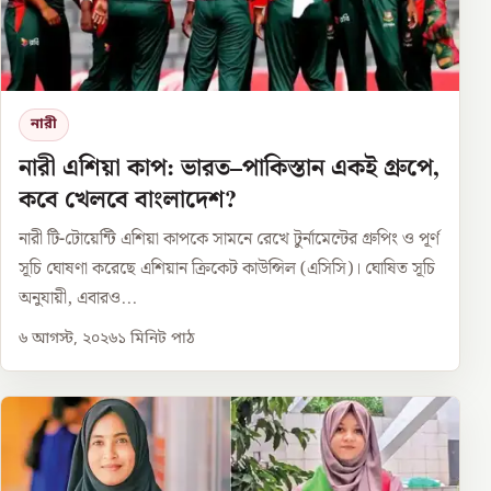
নারী
নারী এশিয়া কাপ: ভারত–পাকিস্তান একই গ্রুপে,
কবে খেলবে বাংলাদেশ?
নারী টি-টোয়েন্টি এশিয়া কাপকে সামনে রেখে টুর্নামেন্টের গ্রুপিং ও পূর্ণ
সূচি ঘোষণা করেছে এশিয়ান ক্রিকেট কাউন্সিল (এসিসি)। ঘোষিত সূচি
অনুযায়ী, এবারও...
৬ আগস্ট, ২০২৬
১
মিনিট পাঠ