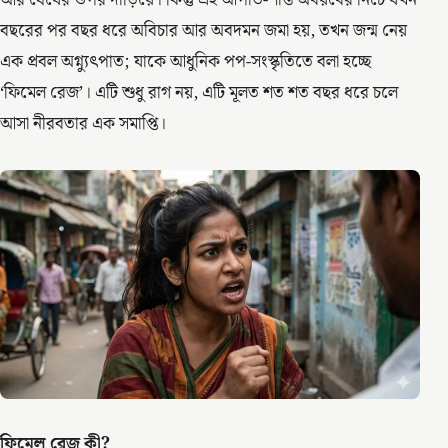
বছরের পর বছর ধরে অবিচার আর অবদমন জমা হয়, তখন জন্ম নেয়
এক প্রবল অগ্ন্যুৎপাত; যাকে আধুনিক পপ-সংস্কৃতিতে বলা হচ্ছে
‘ফিমেল রেজ’। এটি শুধু রাগ নয়, এটি মূলত শত শত বছর ধরে চলে
আসা নীরবতার এক সমাপ্তি।
ফিমেল রেজ কী?