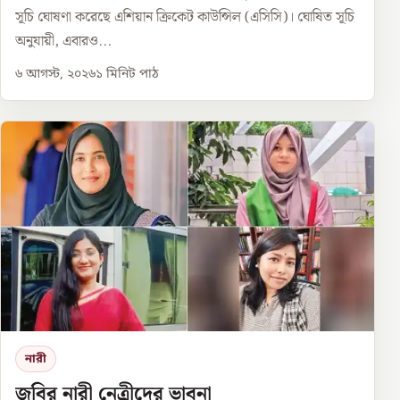
সূচি ঘোষণা করেছে এশিয়ান ক্রিকেট কাউন্সিল (এসিসি)। ঘোষিত সূচি
অনুযায়ী, এবারও...
৬ আগস্ট, ২০২৬
১
মিনিট পাঠ
নারী
জবির নারী নেত্রীদের ভাবনা