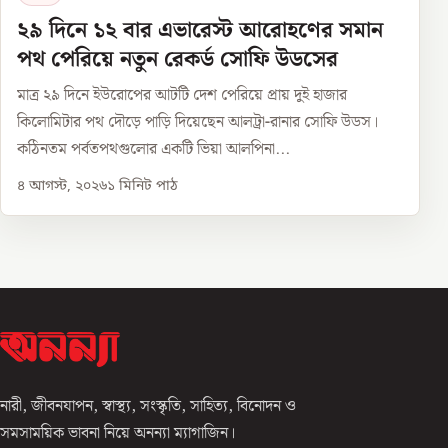
২৯ দিনে ১২ বার এভারেস্ট আরোহণের সমান
পথ পেরিয়ে নতুন রেকর্ড সোফি উডসের
মাত্র ২৯ দিনে ইউরোপের আটটি দেশ পেরিয়ে প্রায় দুই হাজার
কিলোমিটার পথ দৌড়ে পাড়ি দিয়েছেন আলট্রা-রানার সোফি উডস।
কঠিনতম পর্বতপথগুলোর একটি ভিয়া আলপিনা...
৪ আগস্ট, ২০২৬
১
মিনিট পাঠ
নারী, জীবনযাপন, স্বাস্থ্য, সংস্কৃতি, সাহিত্য, বিনোদন ও
সমসাময়িক ভাবনা নিয়ে অনন্যা ম্যাগাজিন।