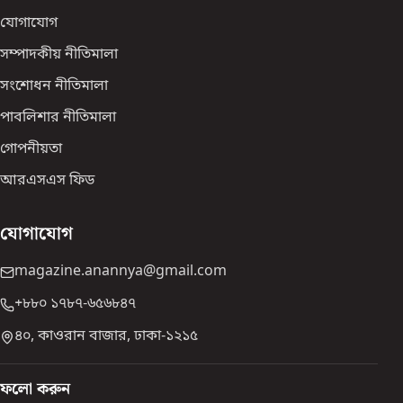
যোগাযোগ
সম্পাদকীয় নীতিমালা
সংশোধন নীতিমালা
পাবলিশার নীতিমালা
গোপনীয়তা
আরএসএস ফিড
যোগাযোগ
magazine.anannya@gmail.com
+৮৮০ ১৭৮৭-৬৫৬৮৪৭
৪০, কাওরান বাজার, ঢাকা-১২১৫
ফলো করুন