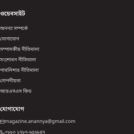
ওয়েবসাইট
অনন্যা সম্পর্কে
যোগাযোগ
সম্পাদকীয় নীতিমালা
সংশোধন নীতিমালা
পাবলিশার নীতিমালা
গোপনীয়তা
আরএসএস ফিড
যোগাযোগ
magazine.anannya@gmail.com
+৮৮০ ১৭৮৭-৬৫৬৮৪৭