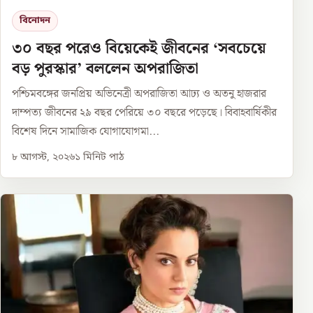
বিনোদন
৩০ বছর পরেও বিয়েকেই জীবনের ‘সবচেয়ে
বড় পুরস্কার’ বললেন অপরাজিতা
পশ্চিমবঙ্গের জনপ্রিয় অভিনেত্রী অপরাজিতা আঢ্য ও অতনু হাজরার
দাম্পত্য জীবনের ২৯ বছর পেরিয়ে ৩০ বছরে পড়েছে। বিবাহবার্ষিকীর
বিশেষ দিনে সামাজিক যোগাযোগমা...
৮ আগস্ট, ২০২৬
১
মিনিট পাঠ