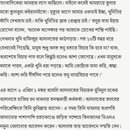
সাংবাদিকেরা আমরার লগে আছিলো। নাইলে কবেই আমরারে তুলার
মতো তুলাধুনা কইরালাইতো। মৃত্যুর আগে আমার একডাই ইচ্ছা, খুনিডির
ফাঁসি দেখতাম চাই। বাকি খুনিডির দ্রুত গ্রেপ্তার চাই।’ তনুর বাবা ইয়ার
হোসেন বলেন, ‘অনেক অপেক্ষার পর আজকে চোখের শান্তি পাইছি।
দেখলাম খুনি হাফিজুর আদালতের কাঠগড়ায়। গত ১০টি বছর ধরে
যেখানেই গিয়েছি, মানুষ শুধু বলত তনু হত্যার বিচার কি হবে না? যাক,
অবশেষে বিচার পাব বলে কিছুটা হলেও আশা জেগেছে। এখন মানুষকে
বলতে পারব, একটা খুনি ধরা পড়ছে। আমি কোর্টকে মান্য করি, শ্রদ্ধা
করি। আশা করি দীর্ঘদিন পরে হলেও তনু ন্যায়বিচার পাবে।’
এর আগে ৬ এপ্রিল ১ নম্বর আমলি আদালতের বিচারক মুমিনুল হকের
আদালতে হাজির হন মামলার তদন্তকারী কর্মকর্তা। আদালতের তলবের
পরিপ্রেক্ষিতে তিনি কুমিল্লায় আসেন। এ সময় তিনি মামলার অগ্রগতি
জানানোর পাশাপাশি হত্যাকাণ্ডে জড়িত সন্দেহে তিনজনের ডিএনএ
নমুনা মেলানোর আবেদন করেন। আদালত তার আবেদনে সম্মতি দেন।