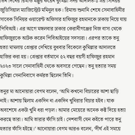
তিন দিনের রিমান্ড মঞ্জুর করেন কুমিল্লা সদর আদালত-১ এর সিনিয়র
জুডিসিয়াল ম্যাজিস্ট্রেট মমিনুল হক। রিমান্ড শুনানি শেষে সেনাবাহিনীর
সাবেক সিনিয়র ওয়ারেন্ট অফিসার হাফিজুর রহমানকে ঢাকায় নিয়ে যায়
পিবিআই। এর আগে মঙ্গলবার ঢাকার কেরানীগঞ্জের নিজ বাসা থেকে
হাফিজুরকে আটক করেন পিবিআইয়ের সদস্যরা। এরপর তাকে তনু
হত্যা মামলায় গ্রেপ্তার দেখিয়ে বুধবার বিকেলে কুমিল্লার আদালতে
হাজির করা হয়। গ্রেপ্তার বর্তমানে ৫২ বছর বয়সী হাফিজুর রহমান
২০২৩ সালে সেনাবাহিনী থেকে অবসরে গেছেন। তনু হত্যার সময়
কুমিল্লা সেনানিবাসে কর্মরত ছিলেন তিনি।
তনুর মা আনোয়ারা বেগম বলেন, ‘আমি কখনো বিচারের আশা ছাড়ি
নাই। আশায় ছিলাম একদিন না একদিন খুনিরার বিচার হইব। যাক
অবশেষে একটা খুনি ধরা পড়ল। আমার মেয়েরে অনেক কষ্ট দিয়ে হত্যা
করছে তারা। আমি তারার ফাঁসি চাই। দেশবাসী যেন কইতে পারে তনু
হত্যার ফাঁসি হইছে।’ আনোয়ারা বেগম আরও বলেন, ‘দীর্ঘ এই সময়ে