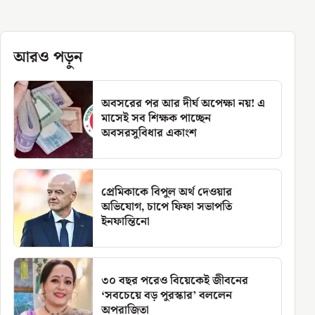
আরও পড়ুন
অবসরের পর আর দীর্ঘ অপেক্ষা নয়! এ
মাসেই সব শিক্ষক পাচ্ছেন
অবসরসুবিধার একাংশ
প্রেমিকাকে বিপুল অর্থ দেওয়ার
অভিযোগ, চাপে ফিফা সভাপতি
ইনফান্তিনো
৩০ বছর পরেও বিয়েকেই জীবনের
‘সবচেয়ে বড় পুরস্কার’ বললেন
অপরাজিতা