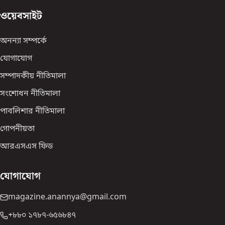
ওয়েবসাইট
অনন্যা সম্পর্কে
যোগাযোগ
সম্পাদকীয় নীতিমালা
সংশোধন নীতিমালা
পাবলিশার নীতিমালা
গোপনীয়তা
আরএসএস ফিড
যোগাযোগ
magazine.anannya@gmail.com
+৮৮০ ১৭৮৭-৬৫৬৮৪৭