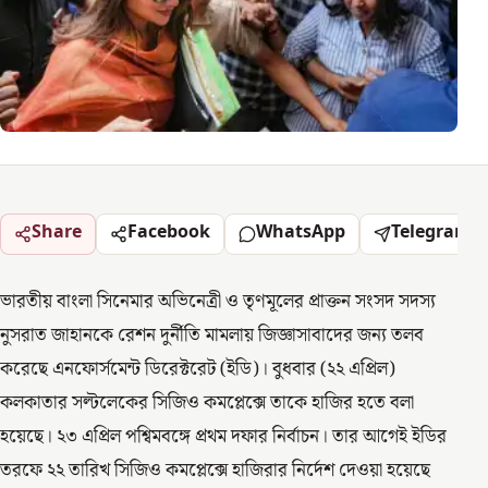
Share
Facebook
WhatsApp
Telegram
ভারতীয় বাংলা সিনেমার অভিনেত্রী ও তৃণমূলের প্রাক্তন সংসদ সদস্য
নুসরাত জাহানকে রেশন দুর্নীতি মামলায় জিজ্ঞাসাবাদের জন্য তলব
করেছে এনফোর্সমেন্ট ডিরেক্টরেট (ইডি)। বুধবার (২২ এপ্রিল)
কলকাতার সল্টলেকের সিজিও কমপ্লেক্সে তাকে হাজির হতে বলা
হয়েছে। ২৩ এপ্রিল পশ্বিমবঙ্গে প্রথম দফার নির্বাচন। তার আগেই ইডির
তরফে ২২ তারিখ সিজিও কমপ্লেক্সে হাজিরার নির্দেশ দেওয়া হয়েছে