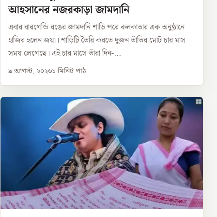
আহসানের নজরকাড়া জামদানি
এবার বারগেন্ডি রঙের জামদানি শাড়ি পরে কলকাতার এক অনুষ্ঠানে
হাজির হলেন জয়া। শাড়িটি তৈরি করতে দুজন তাঁতির মোট চার মাস
সময় লেগেছে। এই চার মাসে তাঁরা দিন-...
৯ আগস্ট, ২০২৬
১
মিনিট পাঠ