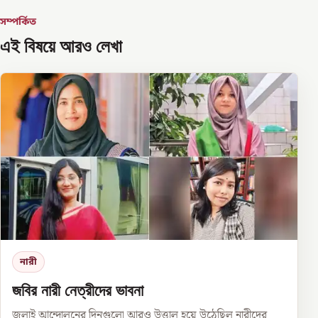
সম্পর্কিত
এই বিষয়ে আরও লেখা
নারী
জবির নারী নেত্রীদের ভাবনা
জুলাই আন্দোলনের দিনগুলো আরও উত্তাল হয়ে উঠেছিল নারীদের