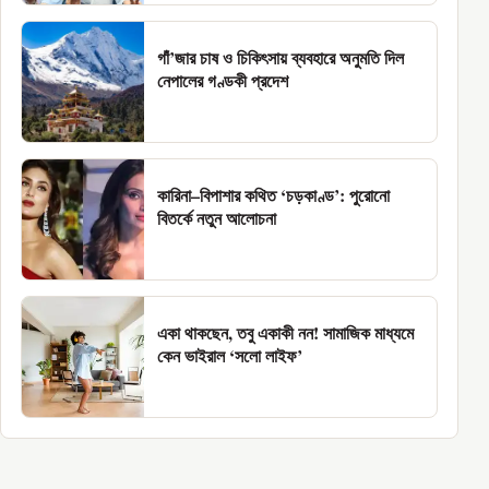
গাঁ’জার চাষ ও চিকিৎসায় ব্যবহারে অনুমতি দিল
নেপালের গণ্ডকী প্রদেশ
কারিনা–বিপাশার কথিত ‘চড়কাণ্ড’: পুরোনো
বিতর্কে নতুন আলোচনা
একা থাকছেন, তবু একাকী নন! সামাজিক মাধ্যমে
কেন ভাইরাল ‘সলো লাইফ’