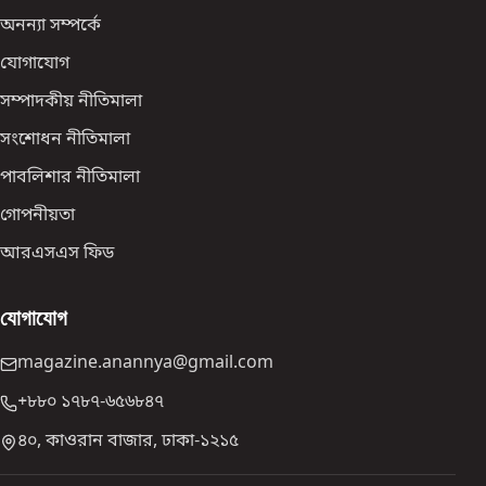
অনন্যা সম্পর্কে
যোগাযোগ
সম্পাদকীয় নীতিমালা
সংশোধন নীতিমালা
পাবলিশার নীতিমালা
গোপনীয়তা
আরএসএস ফিড
যোগাযোগ
magazine.anannya@gmail.com
+৮৮০ ১৭৮৭-৬৫৬৮৪৭
৪০, কাওরান বাজার, ঢাকা-১২১৫