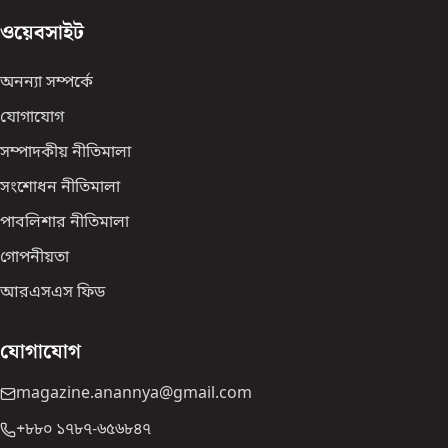
ওয়েবসাইট
অনন্যা সম্পর্কে
যোগাযোগ
সম্পাদকীয় নীতিমালা
সংশোধন নীতিমালা
পাবলিশার নীতিমালা
গোপনীয়তা
আরএসএস ফিড
যোগাযোগ
magazine.anannya@gmail.com
+৮৮০ ১৭৮৭-৬৫৬৮৪৭