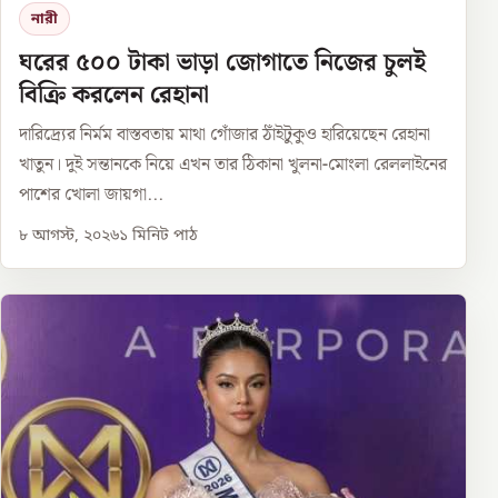
নারী
ঘরের ৫০০ টাকা ভাড়া জোগাতে নিজের চুলই
বিক্রি করলেন রেহানা
দারিদ্র্যের নির্মম বাস্তবতায় মাথা গোঁজার ঠাঁইটুকুও হারিয়েছেন রেহানা
খাতুন। দুই সন্তানকে নিয়ে এখন তার ঠিকানা খুলনা-মোংলা রেললাইনের
পাশের খোলা জায়গা...
৮ আগস্ট, ২০২৬
১
মিনিট পাঠ