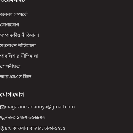
অনন্যা সম্পর্কে
যোগাযোগ
সম্পাদকীয় নীতিমালা
সংশোধন নীতিমালা
পাবলিশার নীতিমালা
গোপনীয়তা
আরএসএস ফিড
যোগাযোগ
magazine.anannya@gmail.com
+৮৮০ ১৭৮৭-৬৫৬৮৪৭
৪০, কাওরান বাজার, ঢাকা-১২১৫