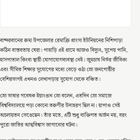
বান্দরবানের রুমা উপজেলার রেমাক্রি প্রাংসা ইউনিয়নের নিশিপাড়া
কঠিন বাস্তবতায় ঘেরা। পাহাড়ি এই গ্রামে আজও বিদ্যুৎ, সুপেয় পানি,
হাসপাতাল কিংবা স্থায়ী যোগাযোগব্যবস্থা নেই। জুমচাষ নির্ভর জীবিকা
এবং সীমিত শিক্ষার সুযোগের মধ্যে বেড়ে ওঠা ম্রো জনগোষ্ঠীর
বেশিরভাগই এখনও লেখাপড়ার সুযোগ থেকে বঞ্চিত।
ম্রো ভাষার গবেষক ইয়াংঙান ম্রো বলেন, এতদিন ম্রো সমাজে
বিশ্ববিদ্যালয়ে পড়া কোনো তরুণীর উদাহরণ ছিল না। য়াপাও সেই
অচলায়তন ভেঙেছেন। তাঁর মতে, এটি শুধু ব্যক্তিগত অর্জন নয়, বরং
পুরো জাতির আত্মবিশ্বাস জাগানোর ঘটনা।