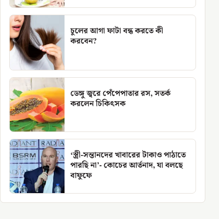
চুলের আগা ফাটা বন্ধ করতে কী
করবেন?
ডেঙ্গু জ্বরে পেঁপেপাতার রস, সতর্ক
করলেন চিকিৎসক
‘স্ত্রী-সন্তানদের খাবারের টাকাও পাঠাতে
পারছি না’- কোচের আর্তনাদ, যা বলছে
বাফুফে