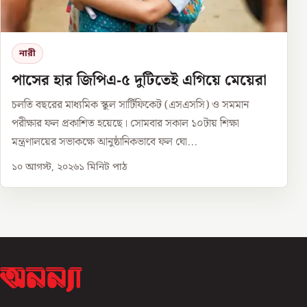
নারী
পাসের হার জিপিএ-৫ দুটিতেই এগিয়ে মেয়েরা
চলতি বছরের মাধ্যমিক স্কুল সার্টিফিকেট (এসএসসি) ও সমমান
পরীক্ষার ফল প্রকাশিত হয়েছে। সোমবার সকাল ১০টায় শিক্ষা
মন্ত্রণালয়ের সভাকক্ষে আনুষ্ঠানিকভাবে ফল ঘো...
১০ আগস্ট, ২০২৬
১
মিনিট পাঠ